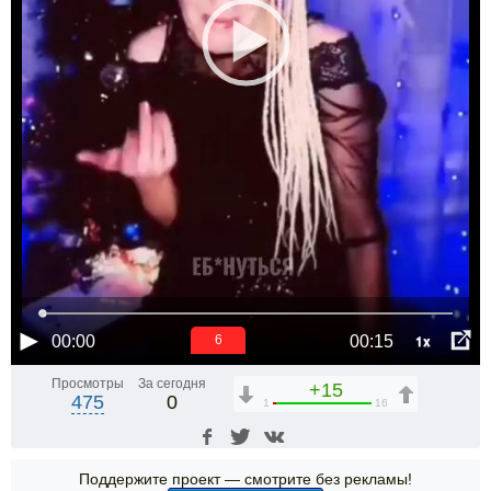
1x
00:00
00:15
6
Просмотры
За сегодня
+15
475
0
1
16
Поддержите проект — смотрите без рекламы!