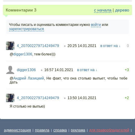
Комментарии
3
с начала
|
дерево
Чтобы писать и оценивать комментарии нужно
войти
или
зарегистрироваться
4_207002279714249479
20:25 14.01.2021
в ответ на ↓
0
○
@
digger1306
,
тем более)))
digger1306
16:57 14.01.2021
в ответ на ↓
+3
○
@
Андрей Лазицкий
,
Не факт, что она столько выпьет, чтобы тебе
дать
4_207002279714249479
13:50 14.01.2021
+2
○
Я столько не выпью)
администрация
правила
справка
реклама
для правообладателей
|
|
|
|
|