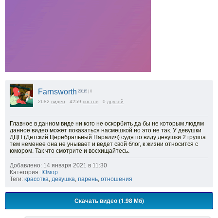
Farnsworth
20115
| 0
2682
видео
4259
постов
0
друзей
Главное в данном виде ни кого не оскорбить да бы не которым людям
данное видео может показаться насмешкой но это не так. У девушки
ДЦП (Детский Церебральный Паралич) судя по виду девушки 2 группа
тем неменее она не унывает и ведет свой блог, к жизни относится с
юмором. Так что смотрите и восхищайтесь.
Добавлено: 14 января 2021 в 11:30
Категория:
Юмор
Теги:
красотка
,
девушка
,
парень
,
отношения
Скачать видео (1.98 Мб)