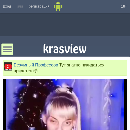
Вход
или
регистрация
18+
Безумный Профессор
Тут знатно накидаться
придётся 🤣