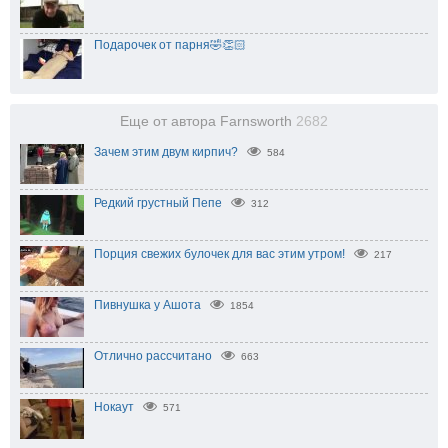
Подарочек от парня🤣👏🏻
Еще от автора Farnsworth
2682
Зачем этим двум кирпич?
584
Редкий грустный Пепе
312
Порция свежих булочек для вас этим утром!
217
Пивнушка у Ашота
1854
Отлично рассчитано
663
Нокаут
571