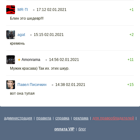
MR-TI
17:12 02.01.2021
+1
○
Блин это шедевр!!!
agat
15:15 02.01.2021
+2
○
кремень
★
Amonrama
14:56 02.01.2021
+11
○
Мужик красава) Так их. этих шкур.
Павел Писичкин
14:38 02.01.2021
+15
○
вот она тупая
администрация
правила
справка
реклама
для правообладателей
|
|
|
|
|
оплата VIP
блог
|