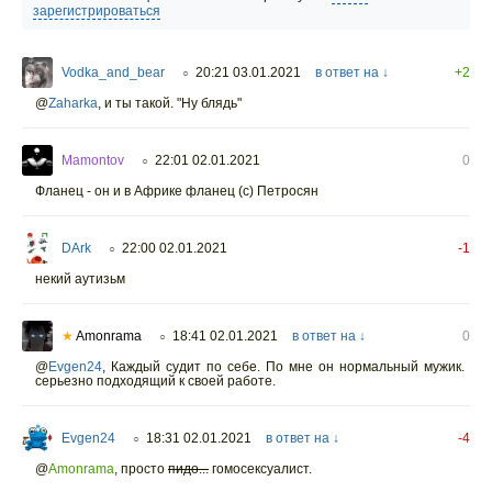
зарегистрироваться
Vodka_and_bear
20:21 03.01.2021
в ответ на ↓
+2
○
@
Zaharka
,
и ты такой. "Ну блядь"
Mamontov
22:01 02.01.2021
0
○
Фланец - он и в Африке фланец (с) Петросян
DArk
22:00 02.01.2021
-1
○
некий аутизьм
★
Amonrama
18:41 02.01.2021
в ответ на ↓
0
○
@
Evgen24
,
Каждый судит по себе. По мне он нормальный мужик.
серьезно подходящий к своей работе.
Evgen24
18:31 02.01.2021
в ответ на ↓
-4
○
@
Amonrama
,
просто
пидо...
гомосексуалист.