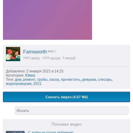
Farnsworth
20115
| 0
2682
видео
4259
постов
0
друзей
Добавлено: 2 января 2021 в 14:25
Категория:
Юмор
Теги:
дом
,
ремонт
,
трубы
,
засор
,
прочистить
,
девушка
,
слесарь
,
водопроводчик
,
2021
Скачать видео (4.07 Мб)
Похожее видео
С добрым утром любимая)