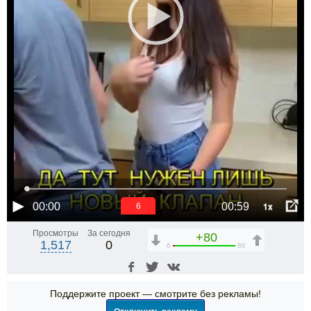
1x
00:00
00:59
6
Просмотры
За сегодня
+80
1,517
0
6
86
Поддержите проект — смотрите без рекламы!