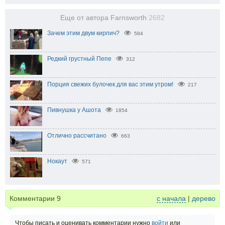
Еще от автора Farnsworth
2682
Зачем этим двум кирпич?
584
Редкий грустный Пепе
312
Порция свежих булочек для вас этим утром!
217
Пивнушка у Ашота
1854
Отлично рассчитано
663
Нокаут
571
Комментарии
9
с начала
|
дерево
Чтобы писать и оценивать комментарии нужно
войти
или