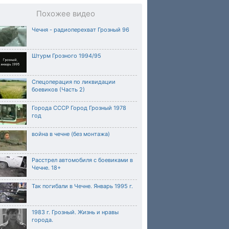
Похожее видео
Чечня - радиоперехват Грозный 96
Штурм Грозного 1994/95
Спецоперация по ликвидации
боевиков (Часть 2)
Города СССР Город Грозный 1978
год
война в чечне (без монтажа)
Расстрел автомобиля с боевиками в
Чечне. 18+
Так погибали в Чечне. Январь 1995 г.
1983 г. Грозный. Жизнь и нравы
города.