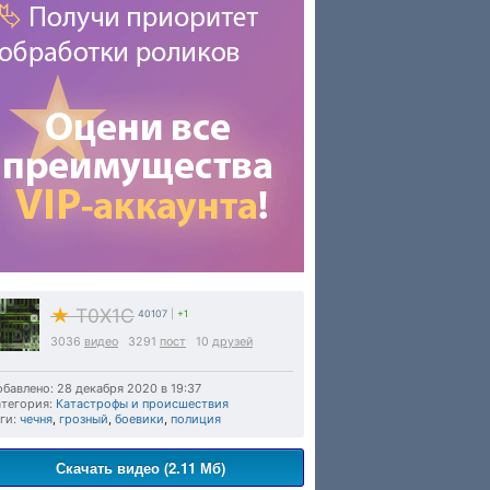
★
T0X1C
40107
|
+1
3036
видео
3291
пост
10
друзей
бавлено: 28 декабря 2020 в 19:37
тегория:
Катастрофы и происшествия
ги:
чечня
,
грозный
,
боевики
,
полиция
Скачать видео (2.11 Мб)