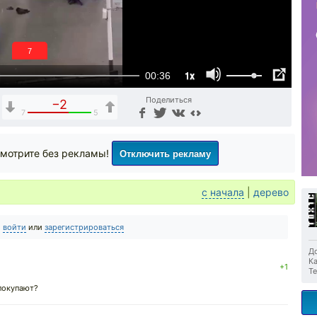
6
1x
00:36
Поделиться
−2
7
5
Отключить рекламу
мотрите без рекламы!
с начала
|
дерево
о
войти
или
зарегистрироваться
До
Ка
+1
Те
покупают?