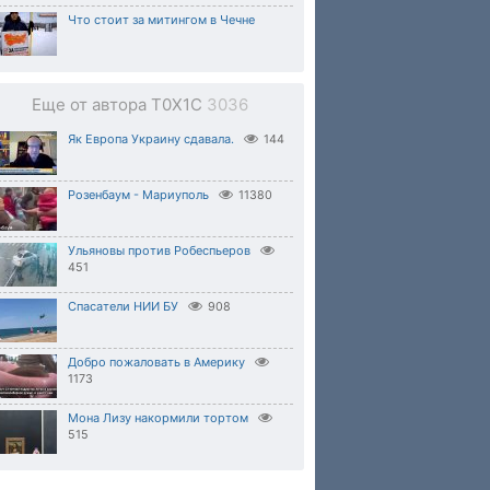
Что стоит за митингом в Чечне
Еще от автора T0X1C
3036
Як Европа Украину сдавала.
144
Розенбаум - Мариуполь
11380
Ульяновы против Робеспьеров
451
Спасатели НИИ БУ
908
Добро пожаловать в Америку
1173
Мона Лизу накормили тортом
515