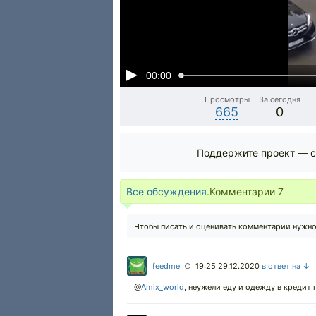
00:00
Просмотры
За сегодня
665
0
Поддержите проект — с
Все обсуждения.
Комментарии
7
Чтобы писать и оценивать комментарии нужн
feedme
19:25 29.12.2020
в ответ на ↓
○
@
Amix_world
,
неужели еду и одежду в кредит 