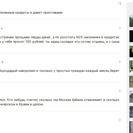
-1
плаченные кредиты и давит приставами
а ↓
0
 странам прощаем лярды денег, а по росстату 60% населения в кредитах
н у тебя просит 100 рублей, ты идеш соседке эту сотню отдаеш, а с сына
а ↓
0
 бородадый наворовал и сколько у простых граждан каждый месяц берет
0
лся. Кто нибудь считал, сколько им Москва бабала отваливает и сколько
сноярском и Краем в целом.
0