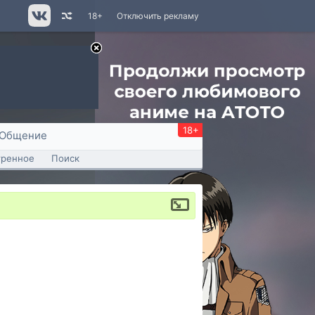
18+
Отключить рекламу
18+
Общение
тренное
Поиск