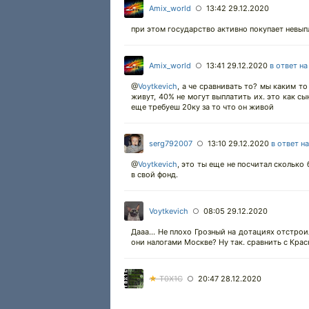
Amix_world
13:42 29.12.2020
○
при этом государство активно покупает невы
Amix_world
13:41 29.12.2020
в ответ н
○
@
Voytkevich
,
а че сравнивать то? мы каким то
живут, 40% не могут выплатить их. это как сы
еще требуеш 20ку за то что он живой
serg792007
13:10 29.12.2020
в ответ н
○
@
Voytkevich
,
это ты еще не посчитал сколько
в свой фонд.
Voytkevich
08:05 29.12.2020
○
Дааа... Не плохо Грозный на дотациях отстрои
они налогами Москве? Ну так. сравнить с Кра
★
T0X1C
20:47 28.12.2020
○