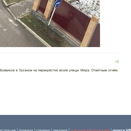
+2
боевиков в Грозном на перекрёстке возле улицы Мира. Ответным огнём
истрация
|
правила
|
справка
|
реклама
|
для правообладателей
|
оплата VI