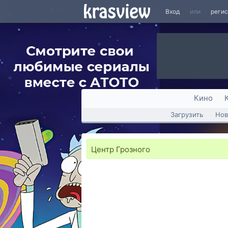
Вход
или
реги
Кино
Загрузить
Нов
Центр Грозного