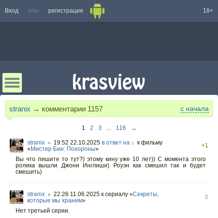
Вход
или
регистрация
18+
stranix
→ комментарии
1157
с начала
1
2
3
...
116
→
stranix
19:52 22.10.2025
в ответ на ↓
к фильму
○
+1
«
Мистер Бин: Похороны
»
Вы что пишите то тут?) этому кину уже 10 лет)) С момента этого
ролика вышли Джони Инглиши) Роуэн как смешил так и будет
смешить)
stranix
22:26 11.06.2025
к сериалу «
Секреты,
○
0
которые мы храним
»
Нет третьей серии.