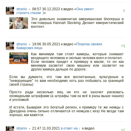
stranix
08:57 30.12.2022
к видео «
Она умеет
○
0
строить глазки :)
»
Это довольно знаменитая американская блогерша и
тик-токерша Hannah Stocking. Делает юмористический
контент.
stranix
19:06 30.05.2021
к видео «
Покупка свежих
○
+1
баварских яиц
»
Как минимум там стоят камеры, которые снимают
входящего человека и сколько человек взял и оплатил.
Если человек придет к примеру в маске, то он как
минимум засветит свою машину ​или засветит на
других камера дальше по дороге.
Если вы думаете, что там все воспитанные, культурные и
"неворующие" то вам необходимо хоть раз побывать за границей
своей страны)
Просто ради несколько яиц ни кто не захочет рисковать
громадными штрафами (а штрафы там за всё в разы выше наших)
и уголовкой.
И кстати, Бывария это богатый регион, к примеру те же немцы с
Дрездена очень сильно отличаются от немцев с юга) Не везде там
хорошо, как кажется.
stranix
21:47 11.03.2021
в ответ на ↓
к видео
○
+1