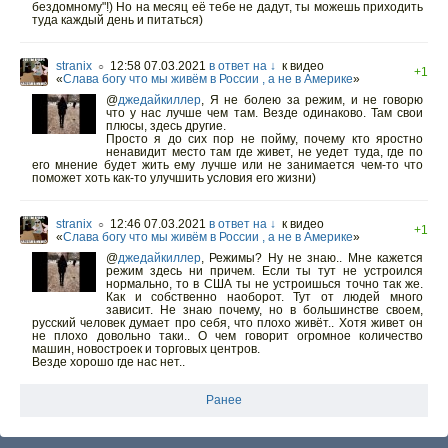
бездомному"!) Но на месяц её тебе не дадут, ты можешь приходить
туда каждый день и питаться)
stranix
12:58 07.03.2021
в ответ на ↓
к видео
○
+1
«
Слава богу что мы живём в России , а не в Америке
»
@
джедайкиллер
,
Я не болею за режим, и не говорю
что у нас лучше чем там. Везде одинаково. Там свои
плюсы, здесь другие.
Просто я до сих пор не пойму, почему кто яростно
ненавидит место там где живет, не уедет туда, где по
его мнение будет жить ему лучше или не занимается чем-то что
поможет хоть как-то улучшить условия его жизни)
stranix
12:46 07.03.2021
в ответ на ↓
к видео
○
+1
«
Слава богу что мы живём в России , а не в Америке
»
@
джедайкиллер
,
Режимы? Ну не знаю.. Мне кажется
режим здесь ни причем. Если ты тут не устроился
нормально, то в США ты не устроишься точно так же.
Как и собственно наоборот. Тут от людей много
зависит. Не знаю почему, но в большинстве своем,
русский человек думает про себя, что плохо живёт.. Хотя живет он
не плохо довольно таки.. О чем говорит огромное количество
машин, новостроек и торговых центров.
Везде хорошо где нас нет..
Ранее