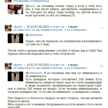
«
Немножко отоварились
»
@
пуп2
,
не понимаю логики тогда) а если у тебя есть
все, в том числе айфон, автомобиль, недвижимость и
ты поездил по миру, тогда почему ты против власти,
если при коей ты все это имеешь?))
stranix
15:14 07.03.2021
в ответ на ↓
к видео
○
0
«
Слава богу что мы живём в России , а не в Америке
»
@
vehenasin
,
Ладно, раз уж перешли на оскорбления разговаривать
тут уже не о чем)
Питай себя и дальше видосиками с ютуба) А лучше едь в США) Там
будешь богатым бедным и все у тебя получится)
stranix
14:31 07.03.2021
в ответ на ↓
к видео
○
+1
«
Слава богу что мы живём в России , а не в Америке
»
@
vehenasin
,
Я не понимаю при чем тут иммигранты и
не иммигранты.
Есть граждане, которые составляют 330 лямов. Есть
иммигранты (люди которые еще не стали гражданами)
и люди незаконно проживающие на территории США,
они в список 330 лямов не входят. Если человек иммигрировал, и
получил гражданство, то он уже не иммигрант, а гражданин страны.
Про бедность и богатость бедных не могу спорить, так как уровней
бедности много.
Могу сказать что к примеру бездомным в штатах можно стать легче
чем в РФ.