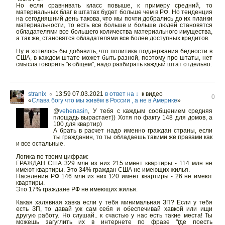
Но если сравнивать класс повыше, к примеру средний, то
материальных благ в штатах будет больше чем в РФ. Но тенденция
на сегодняшний день такова, что мы почти добрались до их планки
материальности, то есть все больше и больше людей становятся
обладателями все большего количества материального имущества,
а так же, становятся обладателями все более доступных кредитов.
Ну и хотелось бы добавить, что политика поддержания бедности в
США, в каждом штате может быть разной, поэтому про штаты, нет
смысла говорить "в общем", надо разбирать каждый штат отдельно.
stranix
13:59 07.03.2021
в ответ на ↓
к видео
○
0
«
Слава богу что мы живём в России , а не в Америке
»
@
vehenasin
,
У тебя с каждым сообщением средняя
площадь вырастает)) Хотя по факту 148 для домов, а
100 для квартир)
А брать в расчет надо именно граждан страны, если
ты гражданин, то ты обладаешь такими же правами как
и все остальные.
Логика по твоим цифрам:
ГРАЖДАН США 329 млн из них 215 имеет квартиры - 114 млн не
имеют квартиры. Это 34% граждан США не имеющих жилья.
Население РФ 146 млн из них 120 имеет квартиры - 26 не имеют
квартиры.
Это 17% граждане РФ не имеющих жилья.
Какая халявная хавка если у тебя минимальная ЗП? Если у тебя
есть ЗП, то давай уж сам себя и обеспечивай хавкой или ищи
другую работу. Но слушай.. к счастью у нас есть такие места! Ты
можешь загуглить их в интернете по фразе "где поесть