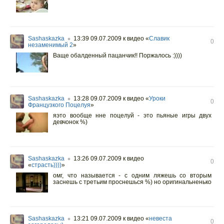
Sashaskazka
13:39 09.07.2009
к видео «
Славик
○
0
незаменимый 2
»
Ваще обалденный пацанчик!! Поржалось :))))
Sashaskazka
13:28 09.07.2009
к видео «
Уроки
○
0
Французкого Поцелуя
»
яэто вообще нне поцелуй - это пьяные игры двух
девчонок %)
Sashaskazka
13:26 09.07.2009
к видео
○
0
«
страсть))))
»
омг, что называется - с одним ляжешь со вторым
заснешь с третьим проснешься %) но оригинальненько
Sashaskazka
13:21 09.07.2009
к видео «
невеста
○
0