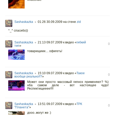
Sashaskazka
01:26 30.09.2009
на стене
zid
○
^_^ спасибо))
Sashaskazka
21:13 09.07.2009
к видео «
гибкий
○
0
тип
»
товарищиии.... офигеть!
Sashaskazka
15:10 09.07.2009
к видео «
Такое
○
0
вообще реально!!?
»
Может они просто массовый гипноз применяют? %)
н6а самом деле - вот настоящее чудо!
Респектищееее!!!!
Sashaskazka
13:51 09.07.2009
к видео «
ТРК
○
0
"Планета"
»
дооо..могут же :)