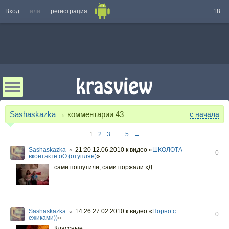
Вход
или
регистрация
18+
Sashaskazka
→ комментарии
43
с начала
1
2
3
...
5
→
Sashaskazka
21:20 12.06.2010
к видео «
ШКОЛОТА
○
0
вконтакте оО (отупляе)
»
сами пошутили, сами поржали хД
Sashaskazka
14:26 27.02.2010
к видео «
Порно с
○
0
ежиками))
»
Классные