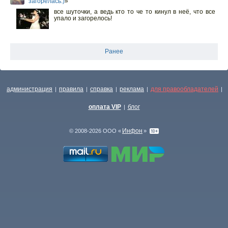
загорелась:)
»
все шуточки, а ведь кто то че то кинул в неё, что все
упало и загорелось!
Ранее
администрация
правила
справка
реклама
для правообладателей
|
|
|
|
|
оплата VIP
блог
|
Инфон
© 2008-2026 ООО «
»