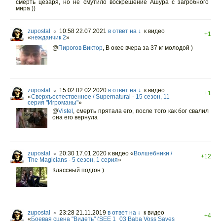
смерть цезаря, но не смутило воскрешение Ашура с загробного
мира ))
zupostal
10:58 22.07.2021
в ответ на ↓
к видео
○
+1
«
нежданчик 2
»
@
Пирогов Виктор
,
В окее вчера за 37 кг молодой )
zupostal
15:02 02.02.2020
в ответ на ↓
к видео
○
+1
«
Сверхъестественное / Supernatural - 15 сезон, 11
серия "Игроманы"
»
@
Vistel
,
смерть прятала его, после того как бог свалил
она его вернула
zupostal
20:30 17.01.2020
к видео «
Волшебники /
○
+12
The Magicians - 5 сезон, 1 серия
»
Классный подгон )
zupostal
23:28 21.11.2019
в ответ на ↓
к видео
○
+4
«
Боевая сцена "Видеть" (SEE 1_03 Baba Voss Saves