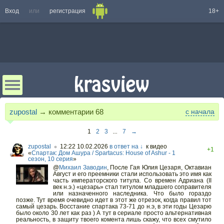
Вход
или
регистрация
18+
zupostal
→ комментарии
68
с начала
1
2
3
...
7
→
zupostal
12:22 10.02.2026
в ответ на ↓
к видео
○
+1
«
Спартак: Дом Ашура / Spartacus: House of Ashur - 1
сезон, 10 серия
»
@
Михаил Заводин
,
После Гая Юлия Цезаря, Октавиан
Август и его преемники стали использовать это имя как
часть императорского титула. Со времен Адриана (II
век н.э.) «цезарь» стал титулом младшего соправителя
или назначенного наследника. Что было гораздо
позже. Тут время очевидно идет в этот же отрезок, когда правил тот
самый цезарь. Восстание спартака 73-71 до н.э, в эти годы Цезарю
было около 30 лет как раз ) А тут в сериале просто альтернативная
реальность, в защиту твоего комента лишь скажу, что всех смутило