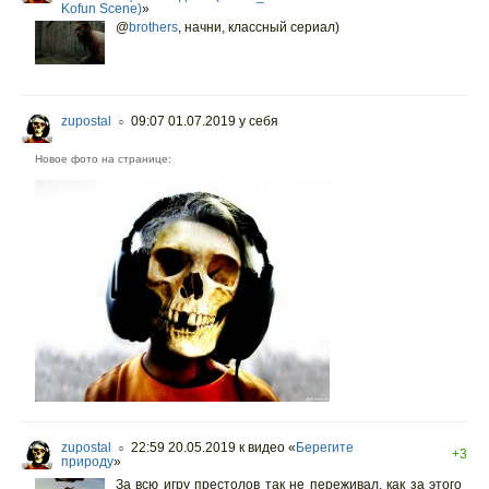
Kofun Scene)
»
@
brothers
,
начни, классный сериал)
zupostal
09:07 01.07.2019
у себя
○
Новое фото на странице:
zupostal
22:59 20.05.2019
к видео «
Берегите
○
+3
природу
»
За всю игру престолов так не переживал, как за этого