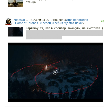
птенца
zupostal
18:23 29.04.2019
к видео «
Игра престолов
○
+8
/ Game of Thrones - 8 сезон, 3 серия "Долгая ночь"
»
Картинку хз, как в спойлер закинуть, не смотрите )
прыжок так прыжок, не говоря о том что, уже на кадре
пропал Брандон, хотя стоял рядом, в серии столько
косяков, ляпов, бреда, псц