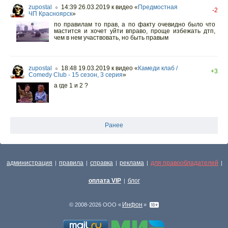
zupostal
14:39 26.03.2019
к видео «
Предмостная
○
-2
ЧП Красноярск
»
по правилам то прав, а по факту очевидно было что
мастится и хочет уйти вправо, проще избежать дтп,
чем в нем участвовать, но быть правым
zupostal
18:48 19.03.2019
к видео «
Камеди клаб /
○
+3
Comedy Club - 15 сезон, 3 серия
»
а где 1 и 2 ?
Ранее
администрация
правила
справка
реклама
для правообладателей
|
|
|
|
|
оплата VIP
блог
|
Инфон
© 2008-2026 ООО «
»