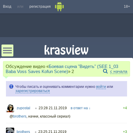
Вход
или
регистрация
18+
Обсуждение видео «
Боевая сцена "Видеть" (SEE 1_03
Baba Voss Saves Kofun Scene)
»
2
с начала
Чтобы писать и оценивать комментарии нужно
войти
или
зарегистрироваться
zupostal
23:28 21.11.2019
в ответ на ↓
+4
○
@
brothers
,
начни, классный сериал)
brothers
23:25 21.11.2019
+3
○