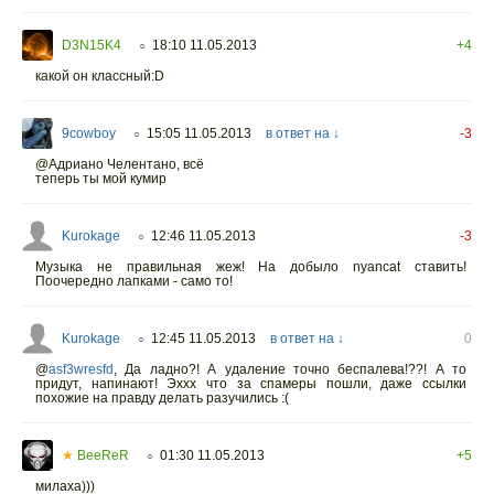
D3N15K4
18:10 11.05.2013
+4
○
какой он классный:D
9cowboy
15:05 11.05.2013
в ответ на ↓
-3
○
@Адриано Челентано, всё
теперь ты мой кумир
Kurokage
12:46 11.05.2013
-3
○
Музыка не правильная жеж! На добыло nyancat ставить!
Поочередно лапками - само то!
Kurokage
12:45 11.05.2013
в ответ на ↓
0
○
@
asf3wresfd
,
Да ладно?! А удаление точно беспалева!??! А то
придут, напинают! Эххх что за спамеры пошли, даже ссылки
похожие на правду делать разучились :(
★
BeeReR
01:30 11.05.2013
+5
○
милаха)))