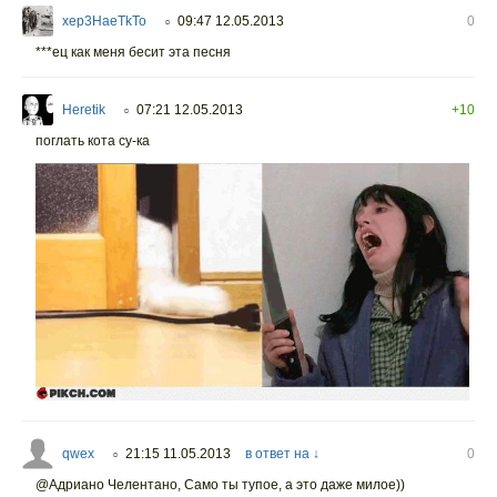
xep3HaeTkTo
09:47 12.05.2013
0
○
***ец как меня бесит эта песня
Heretik
07:21 12.05.2013
+10
○
поглать кота су-ка
qwex
21:15 11.05.2013
в ответ на ↓
0
○
@Адриано Челентано, Само ты тупое, а это даже милое))