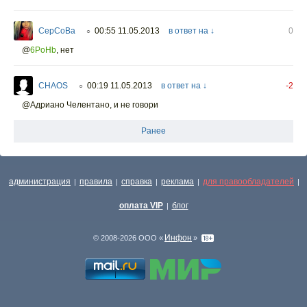
CepCoBa
00:55 11.05.2013
в ответ на ↓
0
○
@
6PoHb
,
нет
CHAOS
00:19 11.05.2013
в ответ на ↓
-2
○
@Адриано Челентано, и не говори
Ранее
администрация
правила
справка
реклама
для правообладателей
|
|
|
|
|
оплата VIP
блог
|
Инфон
© 2008-2026 ООО «
»