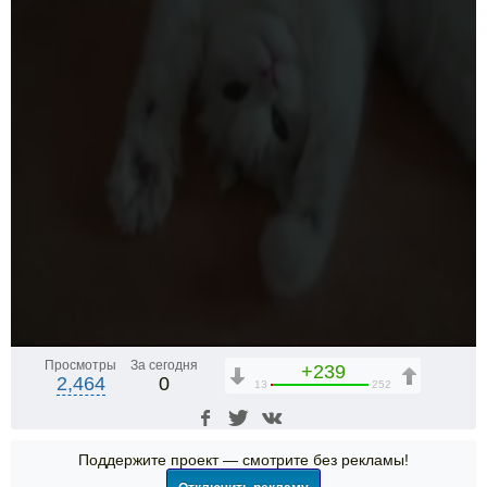
Просмотры
За сегодня
+239
2,464
0
13
252
Поддержите проект — смотрите без рекламы!