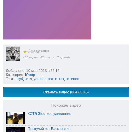
★
Jesss
4300
| 0
455
видео
424
поста
7
друзей
Добавлено: 10 мая 2013 в 22:12
Категория:
Юмор
Теги:
ютуб
,
котэ
,
youtube
,
кот
,
котик
,
котенок
Скачать видео (864.63 Кб)
Похожее видео
КОТЭ Жесткое удивление
Прыгучий кот Баскервиль