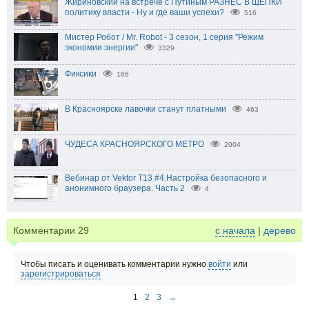
Жириновский на встрече с Путиным РАЗНЕС В ЩЕПКИ
политику власти - Ну и где ваши успехи?
516
Мистер Робот / Mr. Robot - 3 сезон, 1 серия "Режим
экономии энергии"
3329
Фиксики
186
В Красноярске лавочки станут платными
463
ЧУДЕСА КРАСНОЯРСКОГО МЕТРО
2004
Вебинар от Vektor T13 #4.Настройка безопасного и
анонимного браузера. Часть 2
4
Комментарии
29
с начала
|
дерево
Чтобы писать и оценивать комментарии нужно
войти
или
зарегистрироваться
1
2
3
→