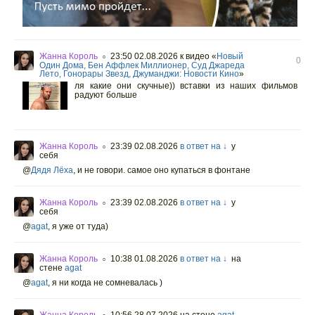
Жанна Король
23:50 02.08.2026
к видео «
Новый
○
0
Один Дома, Бен Аффлек Миллионер, Суд Джареда
Лето, Гонорары Звезд, Джуманджи: Новости Кино
»
ля какие они скучные)) вставки из наших фильмов
радуют больше
Жанна Король
23:39 02.08.2026
в ответ на ↓
у
○
себя
@
Дядя Лёха
,
и не говори. самое оно купаться в фонтане
Жанна Король
23:39 02.08.2026
в ответ на ↓
у
○
себя
@
agat
,
я уже от туда)
Жанна Король
10:38 01.08.2026
в ответ на ↓
на
○
стене
agat
@
agat
,
я ни когда не сомневалась )
Жанна Король
10:56 28.07.2026
на стене
agat