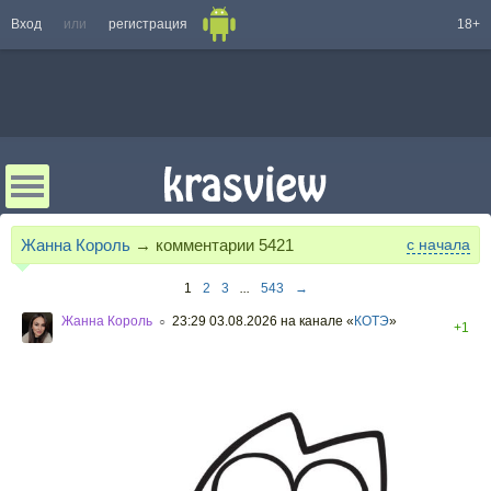
Вход
или
регистрация
18+
Жанна Король
→ комментарии
5421
с начала
1
2
3
...
543
→
Жанна Король
23:29 03.08.2026
на канале «
КОТЭ
»
○
+1