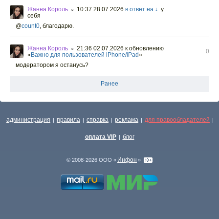
Жанна Король
10:37 28.07.2026
в ответ на ↓
у
○
себя
@
count0
,
благодарю.
Жанна Король
21:36 02.07.2026
к обновлению
○
0
«
Важно для пользователей iPhone/iPad
»
модератором я останусь?
Ранее
администрация
правила
справка
реклама
для правообладателей
|
|
|
|
|
оплата VIP
блог
|
Инфон
© 2008-2026 ООО «
»