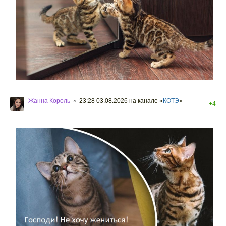
Жанна Король
23:28 03.08.2026
на канале «
КОТЭ
»
○
+4