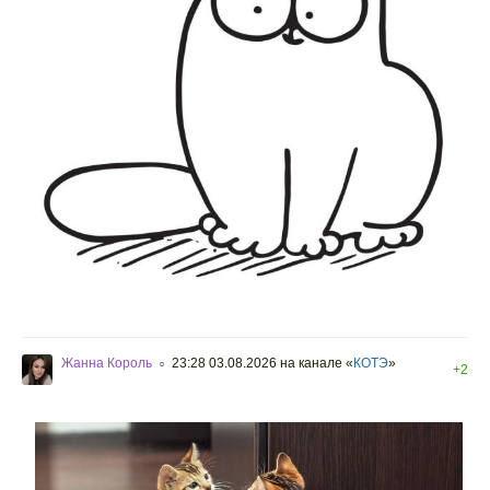
Жанна Король
23:28 03.08.2026
на канале «
КОТЭ
»
○
+2