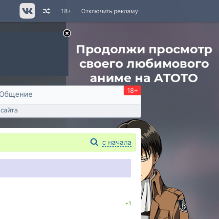
18+
Отключить рекламу
18+
Общение
сайта
с начала
+1