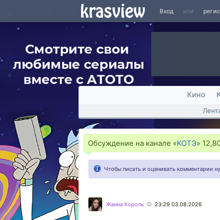
Вход
или
реги
Кино
Лент
Обсуждение на канале «
КОТЭ
»
12,8
Чтобы писать и оценивать комментарии 
Жанна Король
23:29 03.08.2026
○