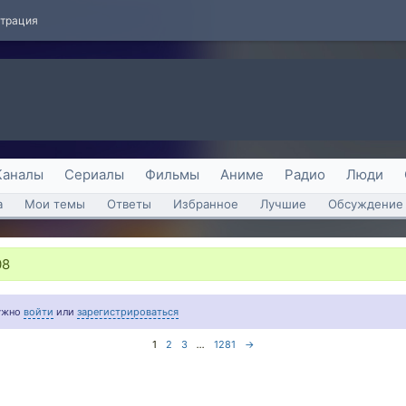
страция
Каналы
Сериалы
Фильмы
Аниме
Радио
Люди
а
Мои темы
Ответы
Избранное
Лучшие
Обсуждение 
08
нужно
войти
или
зарегистрироваться
1
2
3
...
1281
→