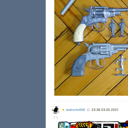
★
andronio666
23:36 03.05.2021
○