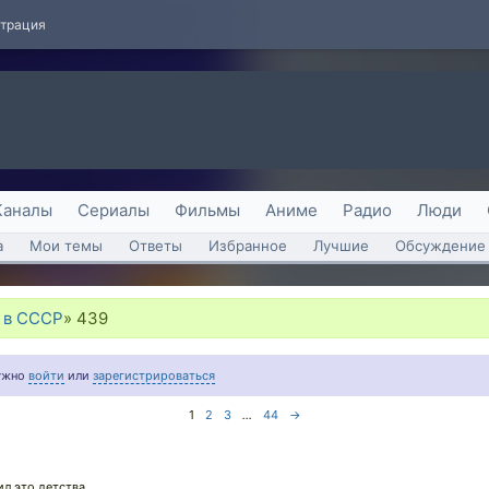
страция
Каналы
Сериалы
Фильмы
Аниме
Радио
Люди
а
Мои темы
Ответы
Избранное
Лучшие
Обсуждение 
 в СССР
»
439
нужно
войти
или
зарегистрироваться
1
2
3
...
44
→
л это детства