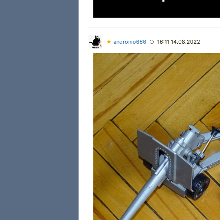
★
andronio666
16:11 14.08.2022
○