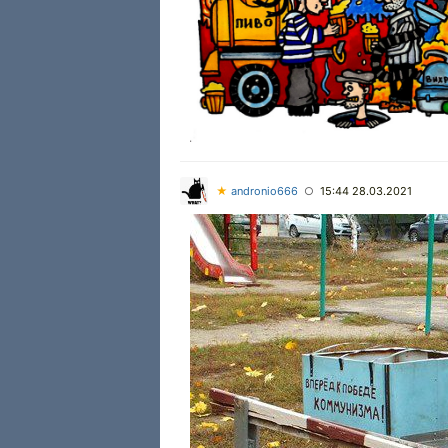
★
andronio666
15:44 28.03.2021
○