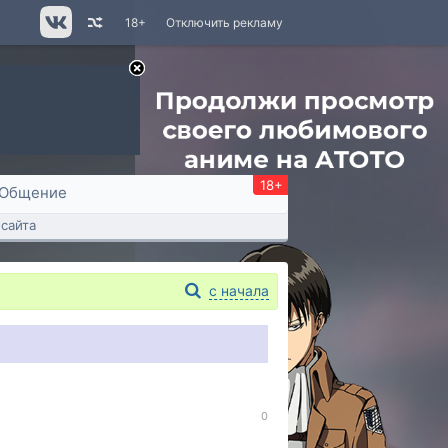
18+
Отключить рекламу
18+
Общение
сайта
с начала
0