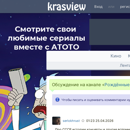
Вход
или
реги
Кино
Лент
Обсуждение на канале «
Рождённые
Чтобы писать и оценивать комментарии 
serlokhrust
01:23 25.04.2026
○
Про СССР истории концерты и другие вспомни