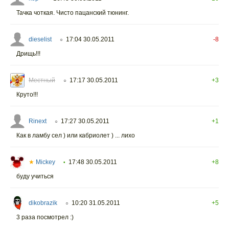
Тачка чоткая. Чисто пацанский тюнинг.
dieselist
17:04 30.05.2011
-8
○
Дрищь!!!
Местный
17:17 30.05.2011
+3
○
Круто!!!
Rinext
17:27 30.05.2011
+1
○
Как в ламбу сел ) или кабриолет ) ... лихо
★
Mickey
17:48 30.05.2011
+8
•
буду учиться
dikobrazik
10:20 31.05.2011
+5
○
3 раза посмотрел :)