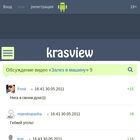
Вход
или
регистрация
18+
Обсуждение видео «
Залез в машину
»
9
Frost
16:41 30.05.2011
+15
○
Нига в своем духе)))
maestropasha
16:41 30.05.2011
+9
○
Гибкий уголь!
kop
16:43 30.05.2011
+16
○