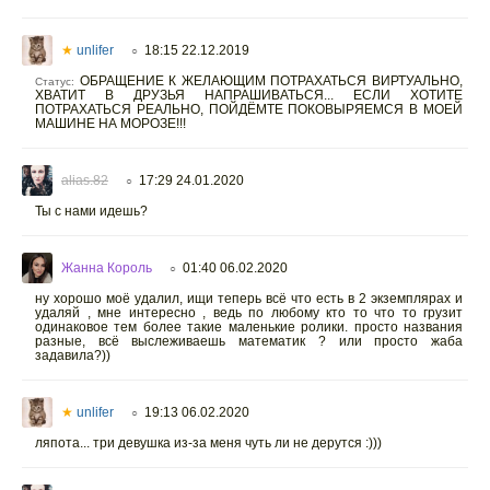
★
unlifer
18:15 22.12.2019
○
ОБРАЩЕНИЕ К ЖЕЛАЮЩИМ ПОТРАХАТЬСЯ ВИРТУАЛЬНО,
Статус:
ХВАТИТ В ДРУЗЬЯ НАПРАШИВАТЬСЯ... ЕСЛИ ХОТИТЕ
ПОТРАХАТЬСЯ РЕАЛЬНО, ПОЙДЁМТЕ ПОКОВЫРЯЕМСЯ В МОЕЙ
МАШИНЕ НА МОРОЗЕ!!!
alias.82
17:29 24.01.2020
○
Ты с нами идешь?
Жанна Король
01:40 06.02.2020
○
ну хорошо моё удалил, ищи теперь всё что есть в 2 экземплярах и
удаляй , мне интересно , ведь по любому кто то что то грузит
одинаковое тем более такие маленькие ролики. просто названия
разные, всё выслеживаешь математик ? или просто жаба
задавила?))
★
unlifer
19:13 06.02.2020
○
ляпота... три девушка из-за меня чуть ли не дерутся :)))