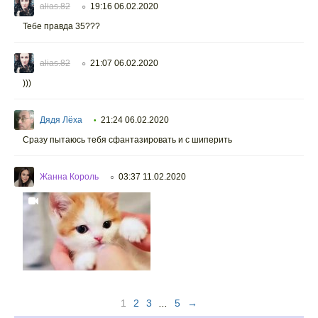
alias.82
19:16 06.02.2020
○
Тебе правда 35???
alias.82
21:07 06.02.2020
○
)))
Дядя Лёха
21:24 06.02.2020
•
Сразу пытаюсь тебя сфантазировать и с шиперить
Жанна Король
03:37 11.02.2020
○
1
2
3
...
5
→