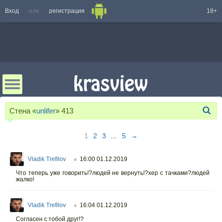
Вход
или
регистрация
18+
Стена «
unlifer
»
413
1
2
3
...
5
→
Vladik Trefilov
16:00 01.12.2019
○
Что теперь уже говорить!?людей не вернуть!?хер с тачками?людей
жалко!
Vladik Trefilov
16:04 01.12.2019
○
Согласен с тобой друг!?