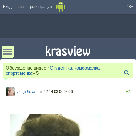
Вход
или
регистрация
18+
Обсуждение видео «
Студентка, комсомолка,
спортсменка
»
5
Дядя Лёха
12:14 03.06.2026
+2
○