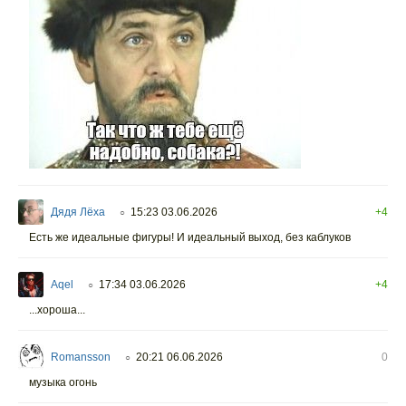
Дядя Лёха
15:23 03.06.2026
+4
○
Есть же идеальные фигуры! И идеальный выход, без каблуков
Aqel
17:34 03.06.2026
+4
○
...хороша...
Romansson
20:21 06.06.2026
0
○
музыка огонь