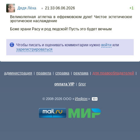
Дядя Лёха
21:33 06.06.2026
+1
○
Великолепная атлетка в ефремовском духе! Чистое эстетическое
эротическое наслаждение
Боже храни Расу и род людской! Пусть это будет вечным
Чтобы писать и оценивать комментарии нужно
войти
или
зарегистрироваться
администрация
правила
справка
реклама
для правообладателей
|
|
|
|
|
оплата VIP
блог
|
Инфон
© 2008-2026 ООО «
»