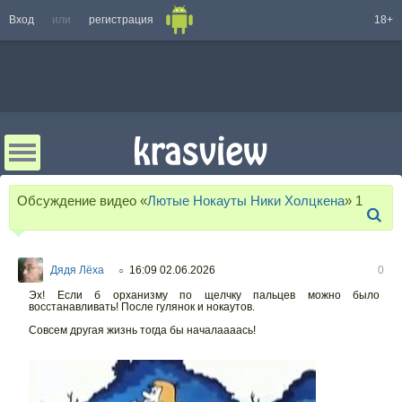
Вход
или
регистрация
18+
Обсуждение видео «
Лютые Нокауты Ники Холцкена
»
1
Дядя Лёха
16:09 02.06.2026
0
○
Эх! Если б орханизму по щелчку пальцев можно было
восстанавливать! После гулянок и нокаутов.
Совсем другая жизнь тогда бы началаааась!