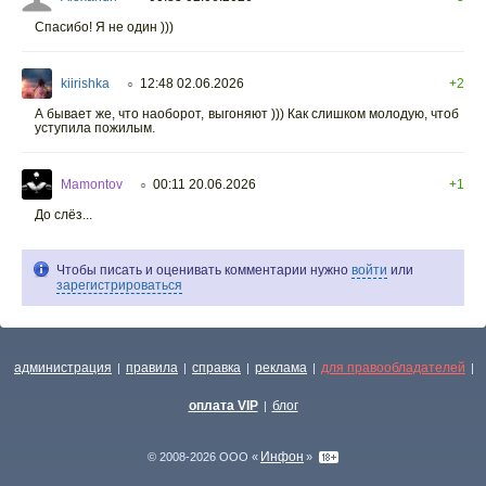
Спасибо! Я не один )))
kiirishka
12:48 02.06.2026
+2
○
А бывает же, что наоборот, выгоняют ))) Как слишком молодую, чтоб
уступила пожилым.
Mamontov
00:11 20.06.2026
+1
○
До слёз...
Чтобы писать и оценивать комментарии нужно
войти
или
зарегистрироваться
администрация
правила
справка
реклама
для правообладателей
|
|
|
|
|
оплата VIP
блог
|
Инфон
© 2008-2026 ООО «
»