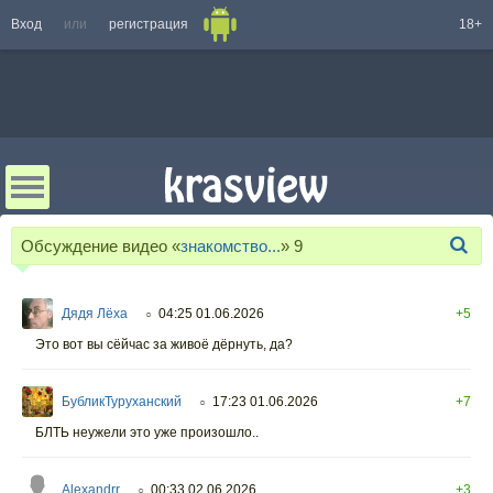
Вход
или
регистрация
18+
Обсуждение видео «
знакомство...
»
9
Дядя Лёха
04:25 01.06.2026
+5
○
Это вот вы сёйчас за живоё дёрнуть, да?
БубликТуруханский
17:23 01.06.2026
+7
○
БЛТЬ неужели это уже произошло..
Alexandrr
00:33 02.06.2026
+3
○