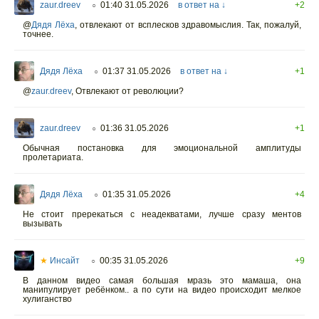
zaur.dreev
01:40 31.05.2026
в ответ на ↓
+2
○
@
Дядя Лёха
,
отвлекают от всплесков здравомыслия. Так, пожалуй,
точнее.
Дядя Лёха
01:37 31.05.2026
в ответ на ↓
+1
○
@
zaur.dreev
, Отвлекают от революции?
zaur.dreev
01:36 31.05.2026
+1
○
Обычная постановка для эмоциональной амплитуды
пролетариата.
Дядя Лёха
01:35 31.05.2026
+4
○
Не стоит пререкаться с неадекватами, лучше сразу ментов
вызывать
★
Инсайт
00:35 31.05.2026
+9
○
В данном видео самая большая мразь это мамаша, она
манипулирует ребёнком.. а по сути на видео происходит мелкое
хулиганство