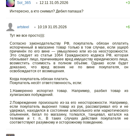
Sol_365
12:11 31.05.2026
+3
○
Интересно, а кто снимал? Дебил папаша?
artsteel
10:19 31.05.2026
+6
○
Тут же все просто))):
Согласно законодательству РФ, покупатель обязан оплатить
испорченный в магазине товар только в том случае, если ущерб
причинён по его вине — умышленно или из-за неосторожности.
Это следует из статьи 1064 Гражданского кодекса РФ, которая
обязывает лицо, причинившее вред имуществу юридического лица,
возместить стоимость в полном объёме. Однако если будет
доказано, что вред возник не по вине покупателя, он
освобождается от возмещения.
Когда покупатель обязан платить
Покупатель несёт ответственность, если:
1.Намеренно испортил товар. Например, разбил товар из
хулиганских побуждений.
2.Повреждение произошло из-за его неосторожности. Например,
если покупатель выронил товар из рук, рассматривал его и не
удержал, находился в состоянии алкогольного или наркотического
опьянения, бегал по магазину, толкался, танцевал, катался на
тележке и т. п.. В таких случаях действия покупателя не
соответствуют разумному и осторожному поведению.