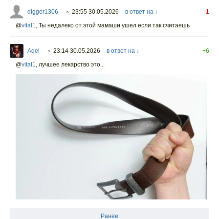
digger1306
23:55 30.05.2026
в ответ на ↓
-1
○
@
vital1
,
Ты недалеко от этой мамаши ушел если так считаешь
Aqel
23:14 30.05.2026
в ответ на ↓
+6
○
@
vital1
,
лучшее лекарство это...
Ранее