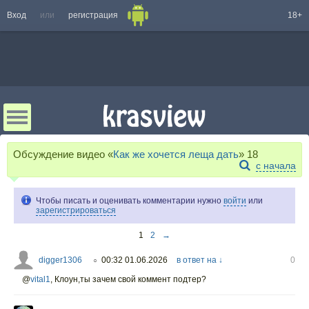
Вход
или
регистрация
18+
Обсуждение видео «
Как же хочется леща дать
»
18
с начала
Чтобы писать и оценивать комментарии нужно
войти
или
зарегистрироваться
1
2
→
digger1306
00:32 01.06.2026
в ответ на ↓
0
○
@
vital1
,
Клоун,ты зачем свой коммент подтер?