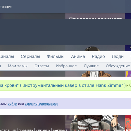
страция
Каналы
Сериалы
Фильмы
Аниме
Радио
Люди
а
Мои темы
Ответы
Избранное
Лучшие
Обсуждение 
па крови" ( инструментальный кавер в стиле Hans Zimmer )
»
нужно
войти
или
зарегистрироваться
истрация
|
правила
|
справка
|
реклама
|
для правообладателей
|
оплата VI