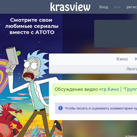
Вход
или
реги
Кино
Лент
Обсуждение видео «
гр.Кино | "Груп
Чтобы писать и оценивать комментарии 
админ