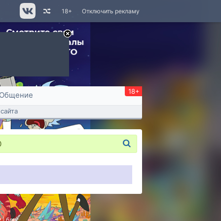
18+
Отключить рекламу
18+
Общение
сайта
0
P
|
блог