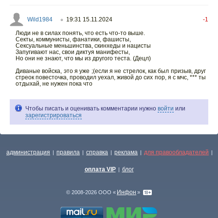
Wild1984
19:31 15.11.2024
-1
○
Люди не в силах понять, что есть что-то выше.
Секты, коммунисты, фанатики, фашисты,
Сексуальные меньшинства, скинхеды и нацисты
Запугивают нас, свои диктуя манифесты,
Но они не знают, что мы из другого теста. (Децл)
Диваные войска, это я уже ;(если я не стрелок, как был призыв, друг
стреок повесточка, проводил уехал, живой до сих пор, я с мчс, *** ты
отдыхай, не нужен пока что
Чтобы писать и оценивать комментарии нужно
войти
или
зарегистрироваться
администрация
правила
справка
реклама
для правообладателей
|
|
|
|
|
оплата VIP
блог
|
Инфон
© 2008-2026 ООО «
»