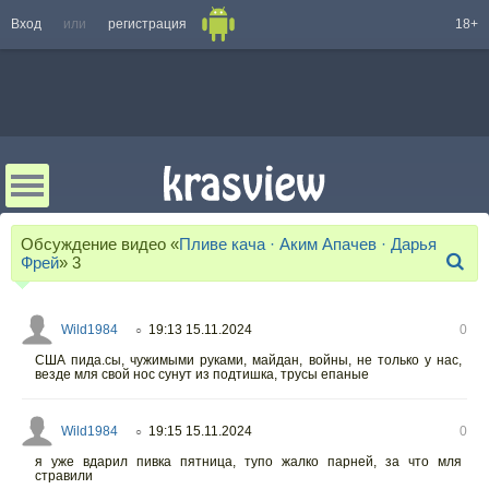
Вход
или
регистрация
18+
Обсуждение видео «
Пливе кача · Аким Апачев · Дарья
Фрей
»
3
Wild1984
19:13 15.11.2024
0
○
США пида.сы, чужимыми руками, майдан, войны, не только у нас,
везде мля свой нос сунут из подтишка, трусы епаные
Wild1984
19:15 15.11.2024
0
○
я уже вдарил пивка пятница, тупо жалко парней, за что мля
стравили