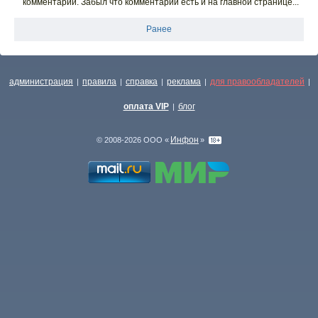
комментарии. Забыл что комментарии есть и на главной странице...
Ранее
администрация
правила
справка
реклама
для правообладателей
|
|
|
|
|
оплата VIP
блог
|
Инфон
© 2008-2026 ООО «
»