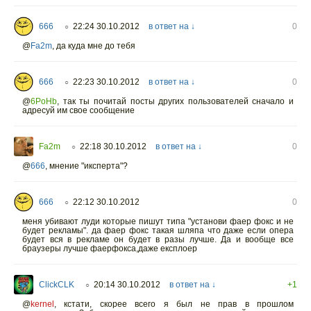
666
22:24 30.10.2012
в ответ на ↓
0
○
@
Fa2m
,
да куда мне до тебя
666
22:23 30.10.2012
в ответ на ↓
0
○
@
6PoHb
,
так ты почитай посты других пользователей сначало и
адресуй им свое сообщение
Fa2m
22:18 30.10.2012
в ответ на ↓
0
○
@
666
,
мнение "иксперта"?
666
22:12 30.10.2012
0
○
меня убивают луди которые пишут типа "установи фаер фокс и не
будет рекламы". да фаер фокс такая шляпа что даже если опера
будет вся в рекламе он будет в разы лучше. Да и вообще все
браузеры лучше фаерфокса,даже експлоер
ClickCLK
20:14 30.10.2012
в ответ на ↓
+1
○
@
kernel
,
кстати, скорее всего я был не прав в прошлом