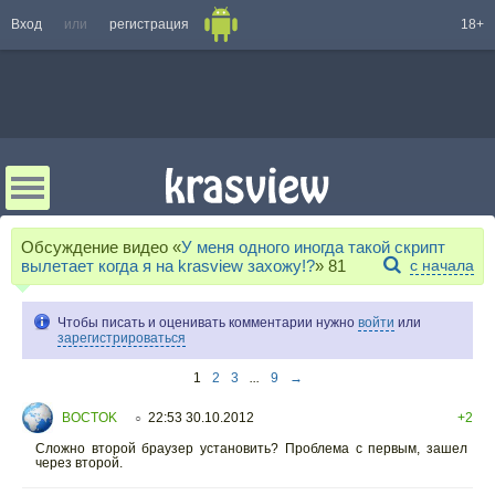
Вход
или
регистрация
18+
Обсуждение видео «
У меня одного иногда такой скрипт
вылетает когда я на krasview захожу!?
»
81
с начала
Чтобы писать и оценивать комментарии нужно
войти
или
зарегистрироваться
1
2
3
...
9
→
BOCTOK
22:53 30.10.2012
+2
○
Сложно второй браузер установить? Проблема с первым, зашел
через второй.