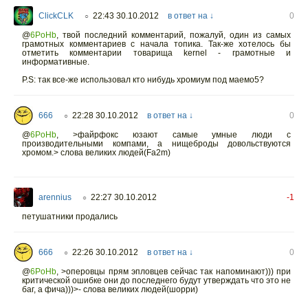
ClickCLK
22:43 30.10.2012
в ответ на ↓
0
○
@
6PoHb
,
твой последний комментарий, пожалуй, один из самых
грамотных комментариев с начала топика. Так-же хотелось бы
отметить комментарии товарища kernel - грамотные и
информативные.
P.S: так все-же использовал кто нибудь хромиум под маемо5?
666
22:28 30.10.2012
в ответ на ↓
0
○
@
6PoHb
,
>файрфокс юзают самые умные люди с
производительными компами, а нищеброды довольствуются
хромом.> слова великих людей(Fa2m)
arennius
22:27 30.10.2012
-1
○
петушатники продались
666
22:26 30.10.2012
в ответ на ↓
0
○
@
6PoHb
,
>оперовцы прям эпловцев сейчас так напоминают))) при
критической ошибке они до последнего будут утверждать что это не
баг, а фича)))>- слова великих людей(шорри)