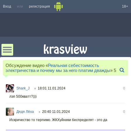
Вход
или
регистрация
18+
Обсуждение видео «
Реальная себестоимость
электричества и почему мы за него платим дважды
»
5
Shark_J
18:01 11.01.2024
0
○
лэп 500кватт?)))
Дядя Лёха
20:40 11.01.2024
0
○
Искричество то терпимо. ЖКХуйники беспределят - это да