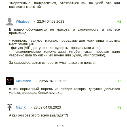
Уморительно, подкраситься, отожраться как на убой это они
называют красотой.
Whatevs
22:04 04.08.2023
+2
○
В видео обсуждается не красота, а ухоженность, а так все
правильно.
- маникюр, педикюр, массаж, процедуры для кожи лица и других
мест, эпиляция...
- физуха (VIP-доступ в зале, курорты-горные лыжи и пр.)
- психологические консультации (чтобы такая простая валя
уверенно шла по жизни, ей нужно или бухло, или психолог).
За кадром остается вопрос, откуда на все это деньги.
Kickmann
23:56 04.08.2023
+3
○
я как нормалный парень из сибири говорю, девушки добьются
успеха, в определённых кругах...
MatriX
23:59 04.08.2023
+3
○
А как они без этого всего выглядят?)
1
2
→