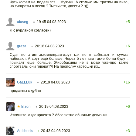
Чуть кофем не подавился.... Мужики! А сколько мы тратим на пиво,
на сигареты в месяц ? Тысяч сто, двести ? :)))
ataseg
19:45 04.08.2023
+5
○
Я с нурланом согласен)
graza
20:18 04.08.2023
+6
○
Судя по этим экземплярам-жрут как не в себя..вот и суммы
набегают. А срут ещё больше. Через 5 лет там такие бочки будут..
Трындят ещё больше. Жиробасины не в моде уже-про какие
спортзалы они говорят?! На прополку картошки их..
GaLLLuk
20:19 04.08.2023
+16
○
продавцы с дубая
★
Bizon
20:19 04.08.2023
+6
○
Извините, а где красота ? Абсолютно обычные девчонки
Antithesis
20:43 04.08.2023
+3
•