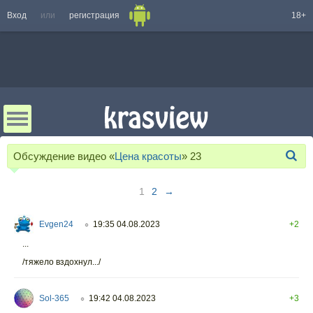
Вход
или
регистрация
18+
Обсуждение видео «
Цена красоты
»
23
1
2
→
Evgen24
19:35 04.08.2023
+2
○
...
/тяжело вздохнул.../
Sol-365
19:42 04.08.2023
+3
○