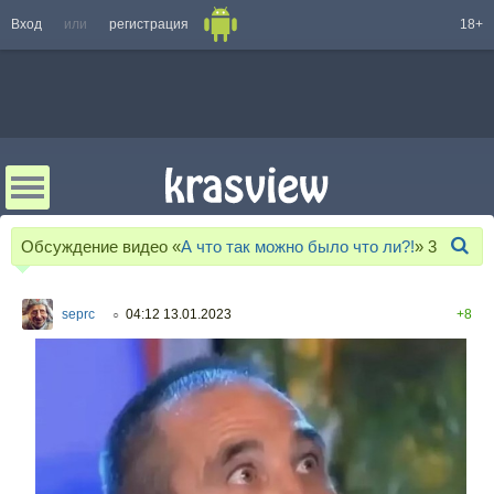
Вход
или
регистрация
18+
Обсуждение видео «
А что так можно было что ли?!
»
3
seprc
04:12 13.01.2023
+8
○