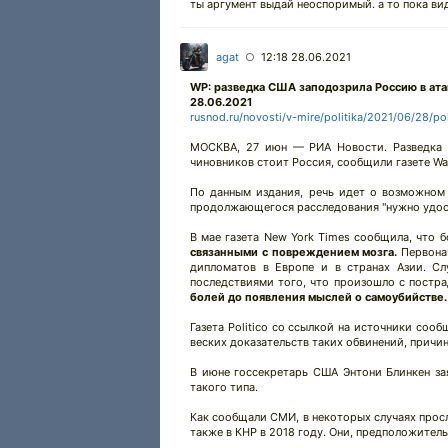
ты аргумент выдай неоспоримый. а то пока
agat
12:18 28.06.2021
○
WP: разведка США заподозрила Россию в ата
28.06.2021
rusnod.ru/novosti/v-mire/politika/2021/06/28/po
МОСКВА, 27 июн — РИА Новости. Разведка С
чиновников стоит Россия, сообщили газете Wa
По данным издания, речь идет о возможном 
продолжающегося расследования "нужно удост
В мае газета New York Times сообщила, что 
связанными с повреждением мозга.
Первонач
дипломатов в Европе и в странах Азии. Сл
последствиями того, что произошло с постр
болей до появления мыслей о самоубийстве.
Газета Politico со ссылкой на источники соо
веских доказательств таких обвинений, причин
В июне госсекретарь США Энтони Блинкен зая
такого типа.
Как сообщали СМИ, в некоторых случаях просл
также в КНР в 2018 году. Они, предположител