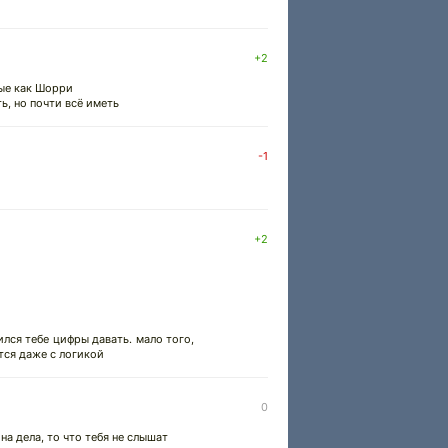
+2
ные как Шорри
ь, но почти всё иметь
-1
+2
ился тебе цифры давать. мало того,
тся даже с логикой
0
на дела, то что тебя не слышат