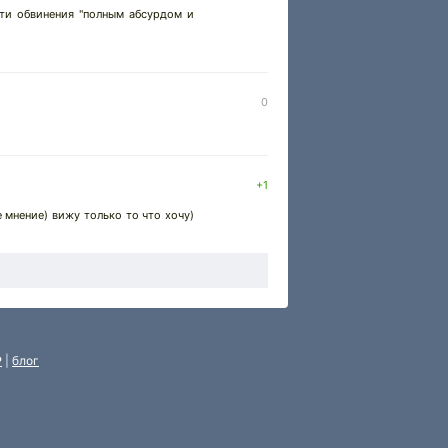
эти обвинения "полным абсурдом и
0
+1
 мнение) вижу только то что хочу)
P
|
блог