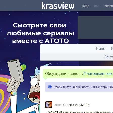
Вход
или
реги
Кино
Лент
Обсуждение видео «
Платошкин: как
Чтобы писать и оценивать комментарии 
prom
12:44 28.06.2021
○
МОНСТЫР сейчас на весь хламер объявил что 