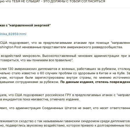
 видно что ТЕБЯ НЕ СЛЫШАТ - ЭТО ДОЛЖНЫ С ТОБОЙ СОГЛАСИТЬСЯ
ках с "направленной энергией"
litika_82859.html
ША подозревает, что за предполагаемыми атаками при помощи "направленн
shington Post неназванные представители американского разведсообщества.
воздействий микроволн. Высокопоставленный чиновник администрации при эт
овериться, что мы понимаем все правильно".
более 130 американских дипломатов и военных, работавших за рубежом, столк
ально стало известно о 60 случаях проблем со здоровьем в Китае и на Кубе. 
учаи, которые были зарегистрированы внутри страны, по мнению источников
адавшими сотрудниками за рубежом.
По данным издания, степень повреждени
бщала, что США подозревают российское ГРУ в предполагаемых атаках с "направл
а инцидентов пока неизвестна, отмечало издание.
вил, что администрация Соединенных Штатов не знает, кто несет ответственн
еживается сходство с так называемым гаванским синдромом среди дипломатов С
ьно, подверглись звуковому воздействию, которое привело к долговременным по