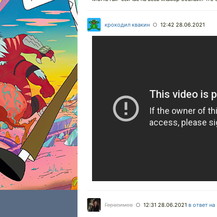
крокодил квакин
12:42 28.06.2021
○
Герасимов
12:31 28.06.2021
в ответ на
○