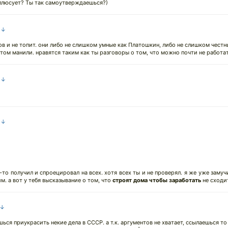
 плюсует? Ты так самоутверждаешься?)
а ↓
в и не топит. они либо не слишком умные как Платошкин, либо не слишком чест
итом манили. нравятся таким как ты разговоры о том, что можно почти не работат
а ↓
а ↓
-то получил и спроецировал на всех. хотя всех ты и не проверял. я же уже замуч
. а вот у тебя высказывание о том, что
строят дома чтобы заработать
не сходи
 ↓
ься приукрасить некие дела в СССР. а т.к. аргументов не хватает, ссылаешься то 