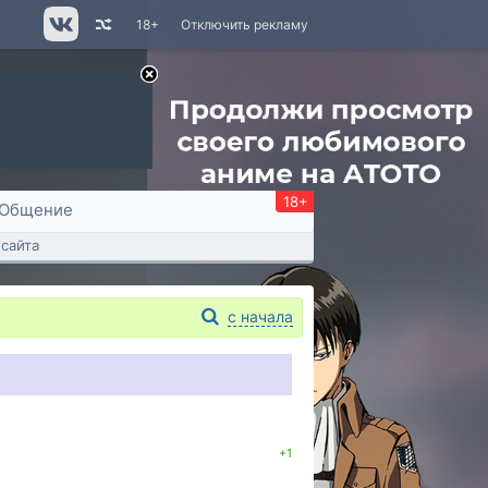
18+
Отключить рекламу
18+
Общение
сайта
с начала
+1