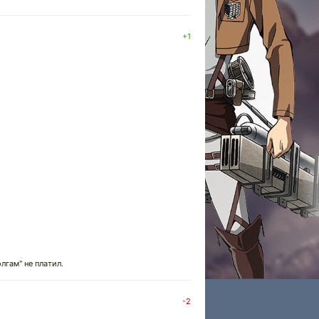
+1
лгам" не платил.
-2