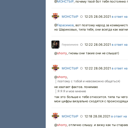
@
MOHCTbIP
,
почему твой бот тебя постоянно
MOHCTbIP
12:25 28.06.2021
в ответ н
○
@
Герасимов
,
вот поэтому народ за коммунисто
но Шариковых, типа тебя, они всегда как магн
Герасимов
12:22 28.06.2021
в ответ н
○
@
shorry
,
гномы они такие они не слышат)
MOHCTbIP
12:22 28.06.2021
в ответ н
○
@
shorry
,
поэтому с тобой и невозможно общаться)
не хватает фактов. понимаю
Я Я Я и мое мнение
так это больше к тебе относится. типа ты чего
мои цифры визуально сходятся с происходящим
MOHCTbIP
12:18 28.06.2021
в ответ на
○
@
shorry
,
отлично слышу. и вижу как ты стараеш