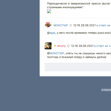
Периодически в американской прессе звучат
странными инсинуациями".
MOHCTbIP
12:16 28.06.2021
в ответ на
○
@
agat
,
у него после прививки теперь рука ино
★
shorry
12:16 28.06.2021
в ответ на 
○
@
MOHCTbIP
,
опять ты не слышишь никого кром
поэтому я пожалуй пойду и займусь делом)
админ