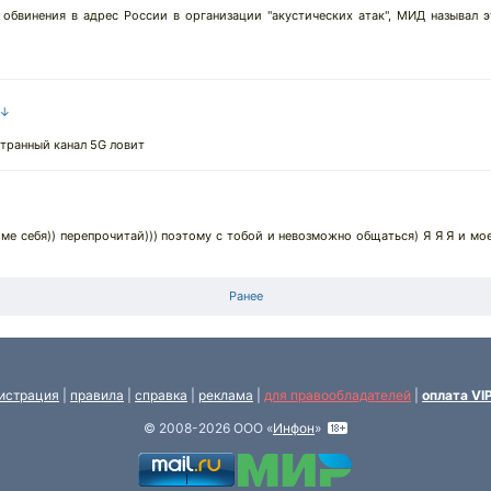
 обвинения в адрес России в организации "акустических атак", МИД называл 
 ↓
странный канал 5G ловит
↓
е себя)) перепрочитай))) поэтому с тобой и невозможно общаться) Я Я Я и мое
Ранее
истрация
|
правила
|
справка
|
реклама
|
для правообладателей
|
оплата VI
© 2008-2026 ООО «
Инфон
»