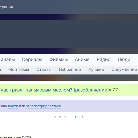
страция
Каналы
Сериалы
Фильмы
Аниме
Радио
Люди
а
Мои темы
Ответы
Избранное
Лучшие
Обсуждение 
 нас травят пальмовым маслом? (разоблачение)
»
77
нужно
войти
или
зарегистрироваться
1
2
3
...
8
→
едро честнее СССР