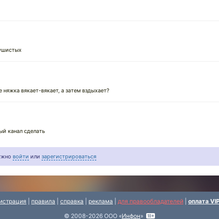
пушистых
е няжка вякает-вякает, а затем вздыхает?
ый канал сделать
нужно
войти
или
зарегистрироваться
истрация
|
правила
|
справка
|
реклама
|
для правообладателей
|
оплата VI
© 2008-2026 ООО «
Инфон
»