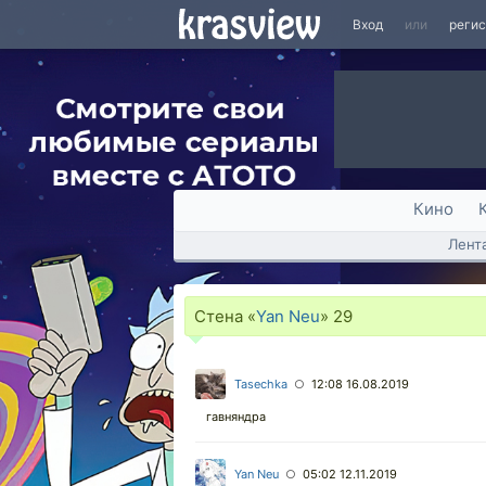
Вход
или
реги
Кино
Лент
Стена «
Yan Neu
»
29
Tasechka
12:08 16.08.2019
○
гавняндра
Yan Neu
05:02 12.11.2019
○