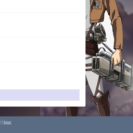
P
|
блог