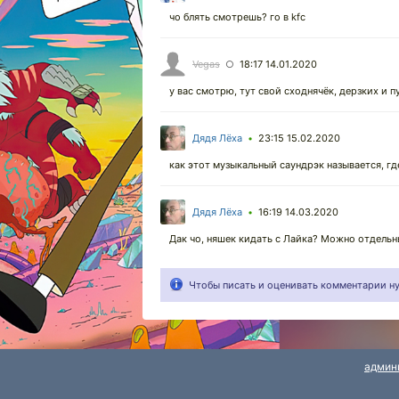
чо блять смотрешь? го в kfc
Vegas
18:17 14.01.2020
○
у вас смотрю, тут свой сходнячёк, дерзких и 
Дядя Лёха
23:15 15.02.2020
•
как этот музыкальный саундрэк называется, гд
Дядя Лёха
16:19 14.03.2020
•
Дак чо, няшек кидать с Лайка? Можно отдельн
Чтобы писать и оценивать комментарии 
админ