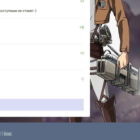
+1
оступным не станет (:
+3
+1
0
P
|
блог