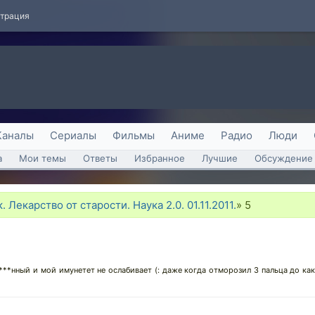
страция
Каналы
Сериалы
Фильмы
Аниме
Радио
Люди
а
Мои темы
Ответы
Избранное
Лучшие
Обсуждение 
 Лекарство от старости. Наука 2.0. 01.11.2011.
»
5
я ***нный и мой имунетет не ослабивает (: даже когда отморозил 3 пальца до 