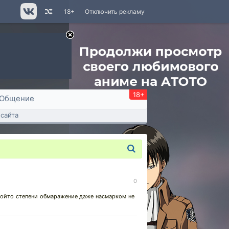
18+
Отключить рекламу
18+
Общение
сайта
0
какойто степени обмаражение даже насмарком не