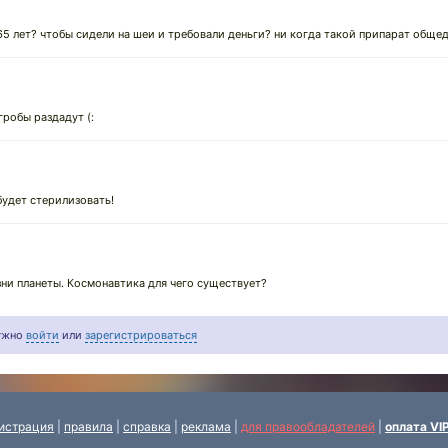
5 лет? чтобы сидели на шеи и требовали деньги? ни когда такой припарат общед
гробы раздадут (:
будет стерилизовать!
ни планеты. Космонавтика для чего существует?
нужно
войти
или
зарегистрироваться
истрация
|
правила
|
справка
|
реклама
|
для правообладателей
|
оплата VI