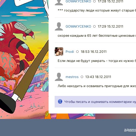
GOWAKYCENKO
17:28 15.12.2011
○
*** государству люди которые живут старше 6
GOWAKYCENKO
17:29 15.12.2011
○
скорее каждым в 65 лет бесплатные цинковые 
Prodi
18:53 16.12.2011
○
Если люди не будут умирать - тогда их нужно 
mestros
13:43 18.12.2011
○
Либо находить и осваивать пригодные для жиз
Чтобы писать и оценивать комментарии 
админ