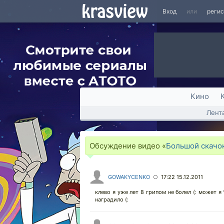
Вход
или
реги
Кино
Лент
Обсуждение видео «
Большой скачок.
GOWAKYCENKO
17:22 15.12.2011
○
клево я уже лет 8 грипом не болел (: может 
наградило (: