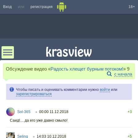
Вход
или
регистрация
18+
Обсуждение видео «
Радость хлещет бурным потоком!
»
9
с начала
Чтобы писать и оценивать комментарии нужно
войти
или
зарегистрироваться
Sol-365
00:00 11.12.2018
+3
○
Саид!.... да его уже давно смыло!
Seling
14:03 10.12.2018
+5
○