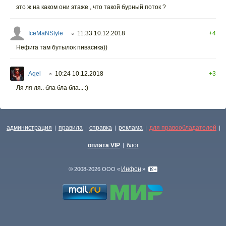
это ж на каком они этаже , что такой бурный поток ?
IceMaNStyle
11:33 10.12.2018
+4
○
Нефига там бутылок пивасика))
Aqel
10:24 10.12.2018
+3
○
Ля ля ля.. бла бла бла... :)
администрация
правила
справка
реклама
для правообладателей
|
|
|
|
|
оплата VIP
блог
|
Инфон
© 2008-2026 ООО «
»