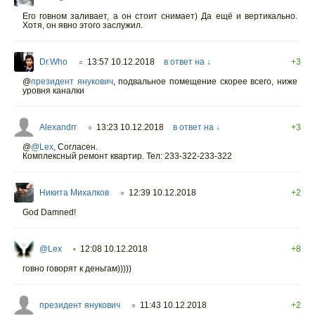
Его говном заливает, а он стоит снимает) Да ещё и вертикально.
Хотя, он явно этого заслужил.
Dr.Who
13:57 10.12.2018
в ответ на ↓
+3
○
@
президент янукович
,
подвальное помещение скорее всего, ниже
уровня каналки
Alexandrr
13:23 10.12.2018
в ответ на ↓
+3
○
@
@Lex
,
Согласен.
Комплексный ремонт квартир. Тел: 233-322-233-322
Никита Михалков
12:39 10.12.2018
+2
○
God Damned!
@Lex
12:08 10.12.2018
+8
•
говно говорят к деньгам)))))
президент янукович
11:43 10.12.2018
+2
○