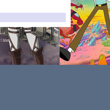
P
|
блог