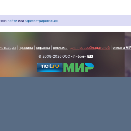
нужно
войти
или
зарегистрироваться
истрация
|
правила
|
справка
|
реклама
|
для правообладателей
|
оплата VI
© 2008-2026 ООО «
Инфон
»