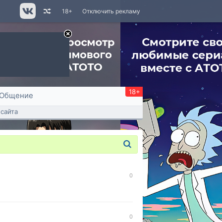
18+
Отключить рекламу
18+
Общение
сайта
0
0