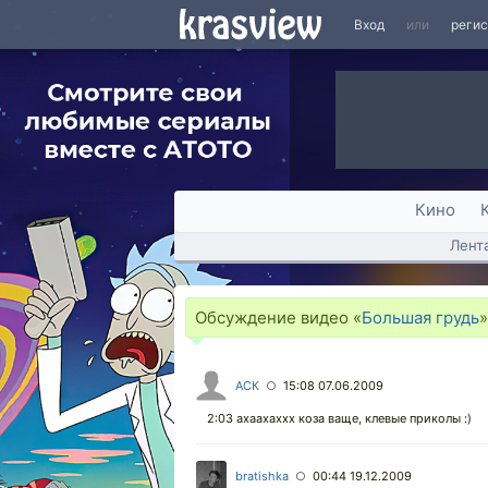
Вход
или
реги
Кино
Лент
Обсуждение видео «
Большая грудь
АСК
15:08 07.06.2009
○
2:03 ахаахаххх коза ваще, клевые приколы :)
bratishka
00:44 19.12.2009
○