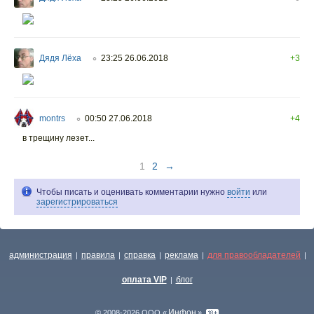
Дядя Лёха
23:25 26.06.2018
+3
○
montrs
00:50 27.06.2018
+4
○
в трещину лезет...
1
2
→
Чтобы писать и оценивать комментарии нужно
войти
или
зарегистрироваться
администрация
правила
справка
реклама
для правообладателей
|
|
|
|
|
оплата VIP
блог
|
Инфон
© 2008-2026 ООО «
»