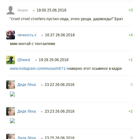
Vegas
18:00 25.06.2018
+3
○
"стоп! стоп! стоп!кто пустил сюда, этого урода. дармоеды!" Брат
личность х
16:37 26.06.2018
+4
○
ммм хентай с тентаклями
Q5west
19:28 26.06.2018
+1
○
www.instagram.com/musashi671/
наверно этот осьминог в кадре
Дядя Лёха
23:22 26.06.2018
0
○
Дядя Лёха
23:23 26.06.2018
+2
○
Дядя Лёха
23:25 26.06.2018
0
○