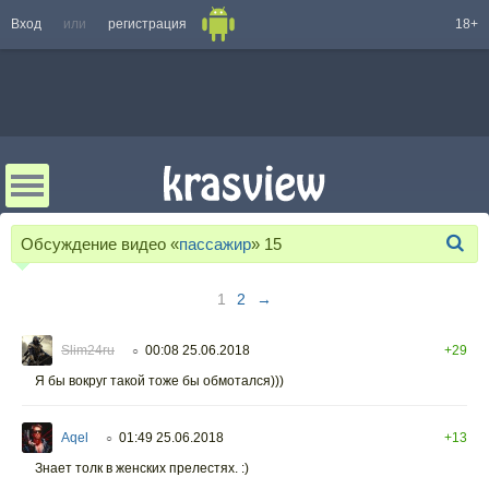
Вход
или
регистрация
18+
Обсуждение видео «
пассажир
»
15
1
2
→
Slim24ru
00:08 25.06.2018
+29
○
Я бы вокруг такой тоже бы обмотался)))
Aqel
01:49 25.06.2018
+13
○
Знает толк в женских прелестях. :)