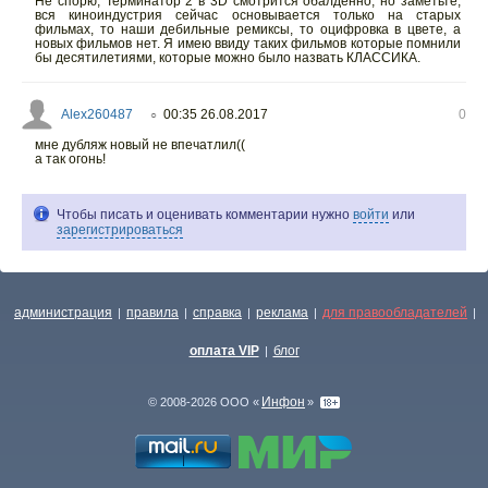
Не спорю, Терминатор 2 в 3D смотрится обалденно, но заметьте,
вся киноиндустрия сейчас основывается только на старых
фильмах, то наши дебильные ремиксы, то оцифровка в цвете, а
новых фильмов нет. Я имею ввиду таких фильмов которые помнили
бы десятилетиями, которые можно было назвать КЛАССИКА.
Alex260487
00:35 26.08.2017
0
○
мне дубляж новый не впечатлил((
а так огонь!
Чтобы писать и оценивать комментарии нужно
войти
или
зарегистрироваться
администрация
правила
справка
реклама
для правообладателей
|
|
|
|
|
оплата VIP
блог
|
Инфон
© 2008-2026 ООО «
»