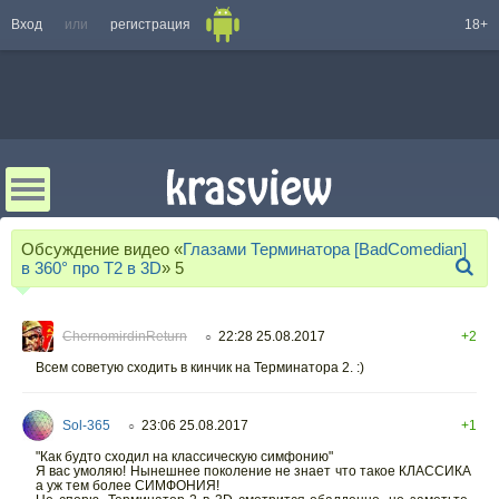
Вход
или
регистрация
18+
Обсуждение видео «
Глазами Терминатора [BadComedian]
в 360° про Т2 в 3D
»
5
ChernomirdinReturn
22:28 25.08.2017
+2
○
Всем советую сходить в кинчик на Терминатора 2. :)
Sol-365
23:06 25.08.2017
+1
○
"Как будто сходил на классическую симфонию"
Я вас умоляю! Нынешнее поколение не знает что такое КЛАССИКА
а уж тем более СИМФОНИЯ!