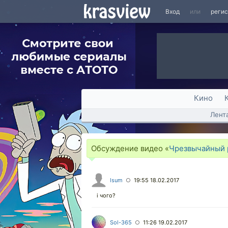
Вход
или
реги
Кино
Лент
Обсуждение видео «
Чрезвычайный р
lsum
19:55 18.02.2017
○
і чого?
Sol-365
11:26 19.02.2017
○