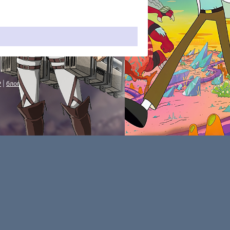
P
|
блог