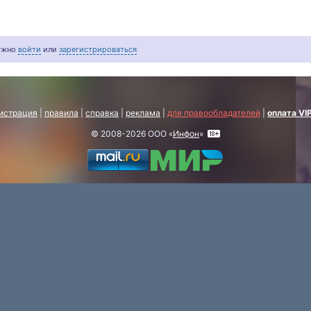
нужно
войти
или
зарегистрироваться
истрация
|
правила
|
справка
|
реклама
|
для правообладателей
|
оплата VI
© 2008-2026 ООО «
Инфон
»