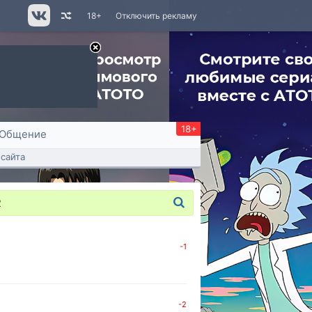
18+
Отключить рекламу
18+
Общение
сайта
2
-1
-2