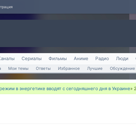
страция
Каналы
Сериалы
Фильмы
Аниме
Радио
Люди
а
Мои темы
Ответы
Избранное
Лучшие
Обсуждение 
ежим в энергетике вводят с сегодняшнего дня в Украине
»