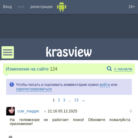
Вход
или
регистрация
18+
Изменения на сайте
124
с начала
Чтобы писать и оценивать комментарии нужно
войти
или
зарегистрироваться
1
2
3
...
13
→
cute_maggie
21:16 05.12.2025
0
○
На телевизоре не работает поиск! Обновите пожалуйста
приложение!