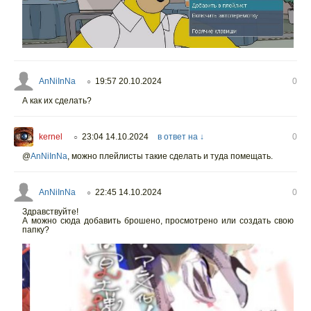
AnNiInNa
19:57 20.10.2024
0
○
А как их сделать?
kernel
23:04 14.10.2024
в ответ на ↓
0
○
@
AnNiInNa
,
можно плейлисты такие сделать и туда помещать.
AnNiInNa
22:45 14.10.2024
0
○
Здравствуйте!
А можно сюда добавить брошено, просмотрено или создать свою
папку?