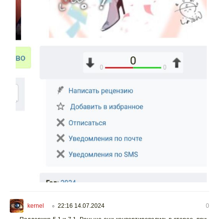
kernel
22:16 14.07.2024
0
○