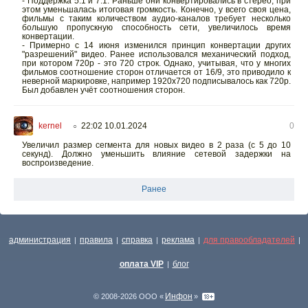
- Поддержка 5.1 и 7.1. Раньше они конвертировались в стерео, при
этом уменьшалась итоговая громкость. Конечно, у всего своя цена,
фильмы с таким количеством аудио-каналов требует несколько
большую пропускную способность сети, увеличилось время
конвертации.
- Примерно с 14 июня изменился принцип конвертации других
"разрешений" видео. Ранее использовался механический подход,
при котором 720p - это 720 строк. Однако, учитывая, что у многих
фильмов соотношение сторон отличается от 16/9, это приводило к
неверной маркировке, например 1920x720 подписывалось как 720p.
Был добавлен учёт соотношения сторон.
kernel
22:02 10.01.2024
0
○
Увеличил размер сегмента для новых видео в 2 раза (с 5 до 10
секунд). Должно уменьшить влияние сетевой задержки на
воспроизведение.
Ранее
администрация
правила
справка
реклама
для правообладателей
|
|
|
|
|
оплата VIP
блог
|
Инфон
© 2008-2026 ООО «
»