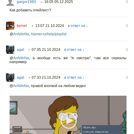
gargor1983
16:05 05.12.2025
0
○
Как добавить плейлист?
kernel
13:07 21.10.2024
в ответ на ↓
0
○
@
AnNiInNa
,
hlamer.ru/help/playlist
agat
07:35 21.10.2024
в ответ на ↓
0
•
@
AnNiInNa
,
а вообще есть же "я смотрю", там все сериалы
например
agat
07:33 21.10.2024
в ответ на ↓
0
•
@
AnNiInNa
,
правой кнопкой на любом видео