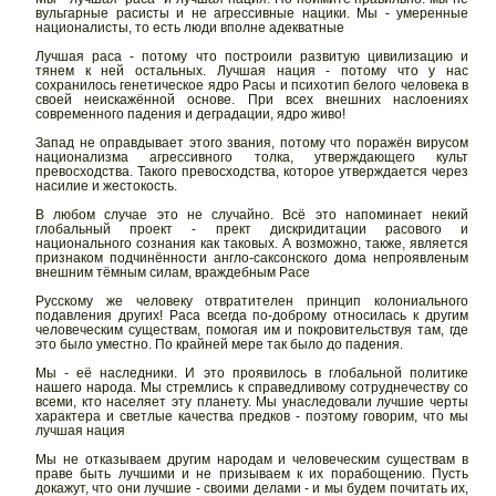
вульгарные расисты и не агрессивные нацики. Мы - умеренные
националисты, то есть люди вполне адекватные
Лучшая раса - потому что построили развитую цивилизацию и
тянем к ней остальных. Лучшая нация - потому что у нас
сохранилось генетическое ядро Расы и психотип белого человека в
своей неискажённой основе. При всех внешних наслоениях
современного падения и деградации, ядро живо!
Запад не оправдывает этого звания, потому что поражён вирусом
национализма агрессивного толка, утверждающего культ
превосходства. Такого превосходства, которое утверждается через
насилие и жестокость.
В любом случае это не случайно. Всё это напоминает некий
глобальный проект - прект дискридитации расового и
национального сознания как таковых. А возможно, также, является
признаком подчинённости англо-саксонского дома непроявленым
внешним тёмным силам, враждебным Расе
Русскому же человеку отвратителен принцип колониального
подавления других! Раса всегда по-доброму относилась к другим
человеческим существам, помогая им и покровительствуя там, где
это было уместно. По крайней мере так было до падения.
Мы - её наследники. И это проявилось в глобальной политике
нашего народа. Мы стремлись к справедливому сотруднечеству со
всеми, кто населяет эту планету. Мы унаследовали лучшие черты
характера и светлые качества предков - поэтому говорим, что мы
лучшая нация
Мы не отказываем другим народам и человеческим существам в
праве быть лучшими и не призываем к их порабощению. Пусть
докажут, что они лучшие - своими делами - и мы будем почитать их,