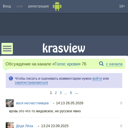
Вход
или
регистрация
18+
Обсуждение на канале «
Голос крови
»
76
с начала
Чтобы писать и оценивать комментарии нужно
войти
или
зарегистрироваться
1
2
3
...
8
→
вася несчастливцев
14:13 26.05.2026
0
•
кровь это что то жидовское, не русское явно
Дядя Лёха
13:24 23.09.2025
0
○