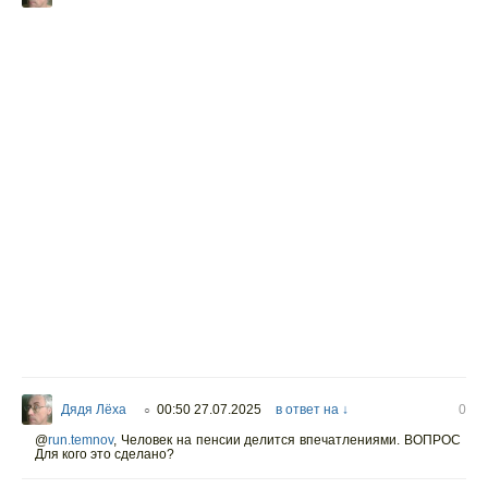
Дядя Лёха
00:50 27.07.2025
в ответ на ↓
0
○
@
run.temnov
, Человек на пенсии делится впечатлениями. ВОПРОС
Для кого это сделано?