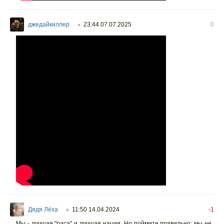
джедайкиллер
23:44 07.07.2025
0
○
Дядя Лёха
11:50 14.04.2024
-1
○
Мы - лучшая "раса" и лучшая нация. Но поймите правильно: мы не