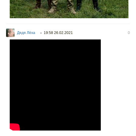
Дядя Лёха
19:58 26.02.2021
0
○