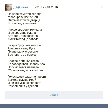
Дядя Лёха
23:02 22.04.2016
0
○
На заре томится сердце
голос крови всё ясней
Открывается та дверца
В тишину души моей
Что до времени молчала
И до времени ждала
А теперь она позвала
Лучик в сердце завела
Вижу в будущем Россию
А вернее нашу Русь
Планетарную мессию
Воспевать её берусь
Братие в сиянье света
Справедливой Правды звон
Просыпается планета
Сбросив гадов тяжкий сон
Голос крови властно просит
Выхода в душе моей
И ни кто уже не спросит
Разрешенья у дверей
Ранее