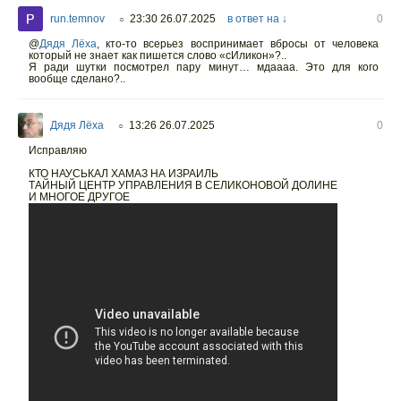
run.temnov
23:30 26.07.2025
в ответ на ↓
0
○
@
Дядя Лёха
,
кто-то всерьез воспринимает вбросы от человека
который не знает как пишется слово «сИликон»?..
Я ради шутки посмотрел пару минут… мдаааа. Это для кого
вообще сделано?..
Дядя Лёха
13:26 26.07.2025
0
○
Исправляю
КТО НАУСЬКАЛ ХАМАЗ НА ИЗРАИЛЬ
ТАЙНЫЙ ЦЕНТР УПРАВЛЕНИЯ В СЕЛИКОНОВОЙ ДОЛИНЕ
И МНОГОЕ ДРУГОЕ