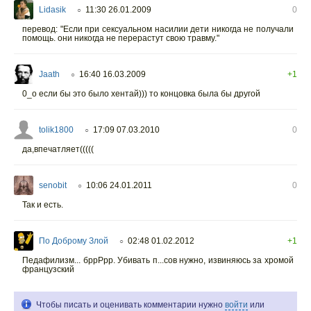
Lidasik
11:30 26.01.2009
0
○
перевод: "Если при сексуальном насилии дети никогда не получали
помощь. они никогда не перерастут свою травму."
Jaath
16:40 16.03.2009
+1
○
0_о если бы это было хентай))) то концовка была бы другой
tolik1800
17:09 07.03.2010
0
○
да,впечатляет(((((
senobit
10:06 24.01.2011
0
○
Так и есть.
По Доброму Злой
02:48 01.02.2012
+1
○
Педафилизм... бррРрр. Убивать п...сов нужно, извиняюсь за хромой
французский
Чтобы писать и оценивать комментарии нужно
войти
или