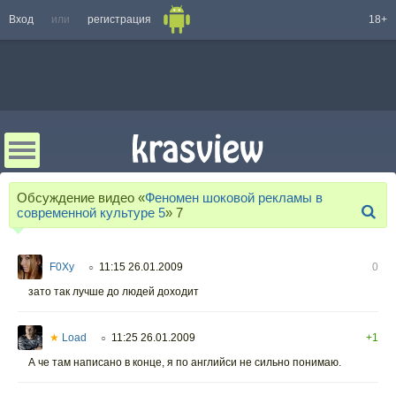
Вход
или
регистрация
18+
Обсуждение видео «
Феномен шоковой рекламы в
современной культуре 5
»
7
F0Xy
11:15 26.01.2009
0
○
зато так лучше до людей доходит
★
Load
11:25 26.01.2009
+1
○
А че там написано в конце, я по английси не сильно понимаю.