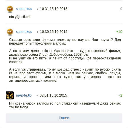
samirakus
10:31 15.10.2015
0
○
nfn yfgbcfkbkb
samirakus
10:30 15.10.2015
+10
○
Старые советские фильмы плохому не научат. Или научат? Дед
передает опыт поколений малому.
А на самом деле. «Иван Макарович» — художественный фильм,
драма режиссёра Игоря Добролюбова. 1968 год.
И не учит он его пить, а лечит от простуды. (от переохлаждения
спасал)
А если уж утрировать, то лучше дед стресс научит по русски снять
(я не про этот фильм) и в люлю. Чем как сейчас, спайсы, спиды,
герычи и прочее. или того хуже, как у амеров - все на
антидепрессантах и кокаине.
mAp4eJIo
02:01 15.10.2015
+2
○
Ни хрена как он залпом то пол стаканюги навернул. Я даже сейчас
так не могу!
Ранее