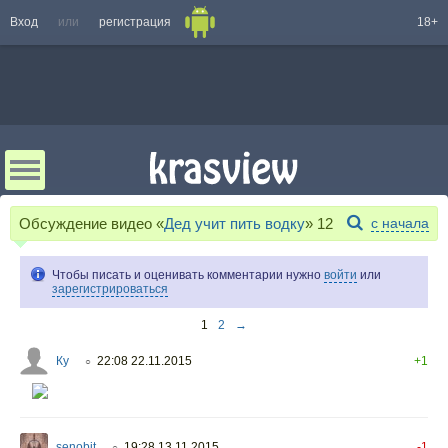
Вход
или
регистрация
18+
Обсуждение видео «
Дед учит пить водку
»
12
с начала
Чтобы писать и оценивать комментарии нужно
войти
или
зарегистрироваться
1
2
→
Ку
22:08 22.11.2015
+1
○
senobit
19:28 13.11.2015
-1
○