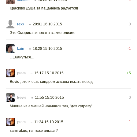
Красиво! Душа за пацанёнка радуется!
rexx
20:01 16.10.2015
0
○
Это Омерика виновата в алкоголизме
kain
18:28 15.10.2015
-1
○
...Ебануться...
prom
15:17 15.10.2015
+5
○
Bovis , это и есть синдром алкаша искать повод
Bovis
11:55 15.10.2015
0
○
Многие из алкашей начинали так, "для сугреву"
prom
11:24 15.10.2015
-1
○
samirakus, ты тоже алкаш ?