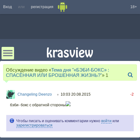
Вход
или
регистрация
18+
Обсуждение видео «
Тема дня "«БЭБИ-БОКС» :
СПАСЁННАЯ ИЛИ БРОШЕННАЯ ЖИЗНЬ?"
»
1
Changeling Deenzo
10:03 20.08.2015
-2
○
бэби- бокс с обратной стороны
Чтобы писать и оценивать комментарии нужно
войти
или
зарегистрироваться