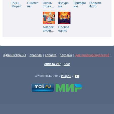
Рик и
Симпсо
Очень
Футура
Гриффи
Гравити
Морти
ны
стран
…
ма
ны
Фолз
Америк
Пропов
ански
…
едник
администрация
правила
справка
реклама
для правообладателей
|
|
|
|
|
оплата VIP
блог
|
Инфон
© 2008-2026 ООО «
»