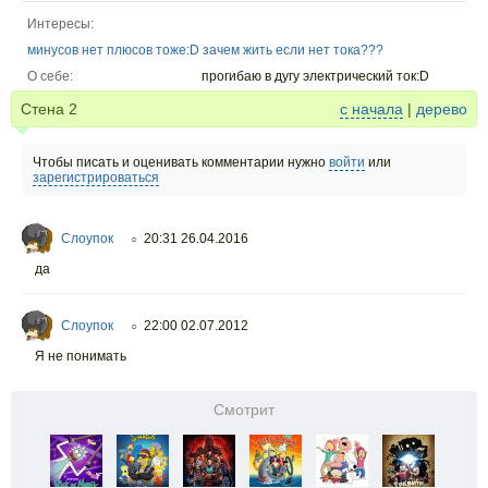
Интересы:
минусов нет плюсов тоже:D зачем жить если нет тока???
О себе:
прогибаю в дугу электрический ток:D
Стена
2
с начала
|
дерево
Чтобы писать и оценивать комментарии нужно
войти
или
зарегистрироваться
Слоупок
20:31 26.04.2016
○
да
Слоупок
22:00 02.07.2012
○
Я не понимать
Смотрит