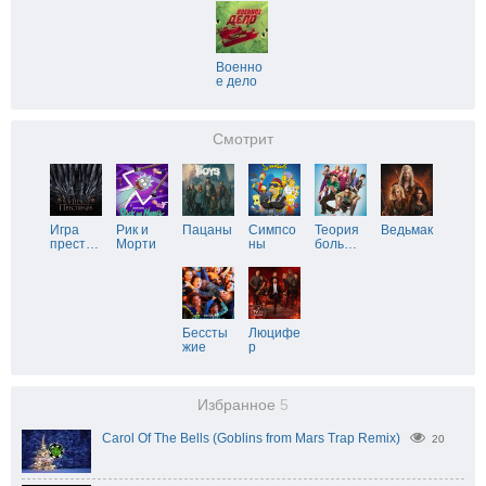
Военно
е дело
Смотрит
Игра
Рик и
Пацаны
Симпсо
Теория
Ведьмак
прест
…
Морти
ны
боль
…
Бессты
Люцифе
жие
р
Избранное
5
Carol Of The Bells (Goblins from Mars Trap Remix)
20