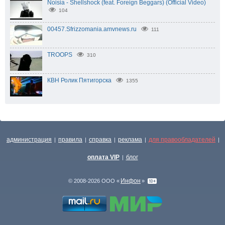
Noisia - Shellshock (feat. Foreign Beggars) (Official Video)
104
00457.Sfrizzomania.amvnews.ru
111
TROOPS
310
КВН Ролик Пятигорска
1355
администрация
правила
справка
реклама
для правообладателей
|
|
|
|
|
оплата VIP
блог
|
Инфон
© 2008-2026 ООО «
»