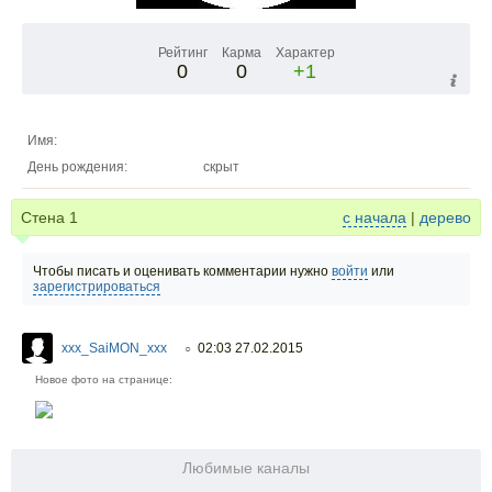
Рейтинг
Карма
Характер
0
0
+1
Имя:
День рождения:
скрыт
Стена
1
с начала
|
дерево
Чтобы писать и оценивать комментарии нужно
войти
или
зарегистрироваться
xxx_SaiMON_xxx
02:03 27.02.2015
○
Новое фото на странице:
Любимые каналы