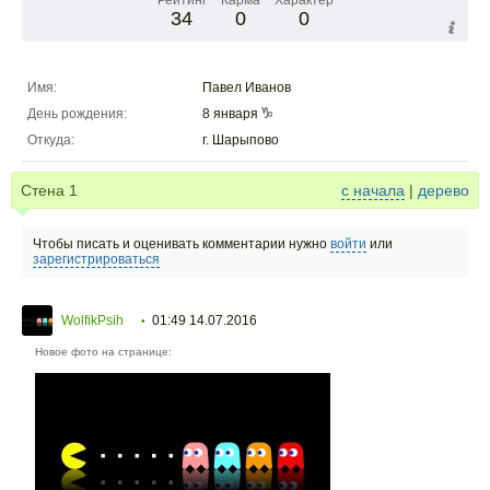
Рейтинг
Карма
Характер
34
0
0
Имя:
Павел Иванов
День рождения:
8 января
Откуда:
г. Шарыпово
Стена
1
с начала
|
дерево
Чтобы писать и оценивать комментарии нужно
войти
или
зарегистрироваться
WolfikPsih
01:49 14.07.2016
•
Новое фото на странице: