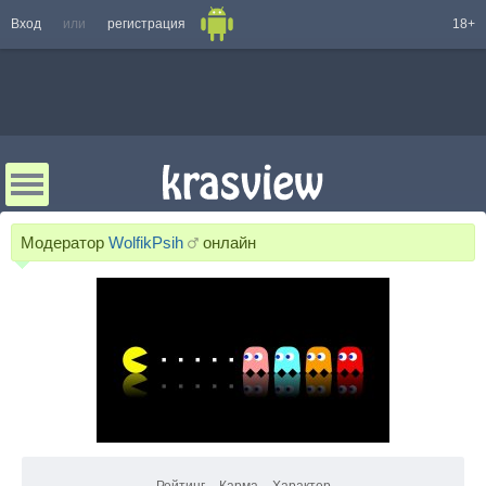
Вход
или
регистрация
18+
Модератор
WolfikPsih
онлайн