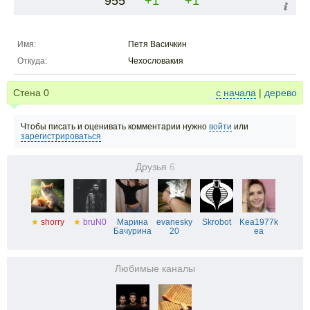
955
+1
+1
Имя:
Петя Васичкин
Откуда:
Чехословакия
Стена
0
с начала
|
дерево
Чтобы писать и оценивать комментарии нужно
войти
или
зарегистрироваться
Друзья
6
★
shorry
★
bruN0
Марина
evanesky
Skrobot
Kea1977k
Бачурина
20
ea
Любимые каналы