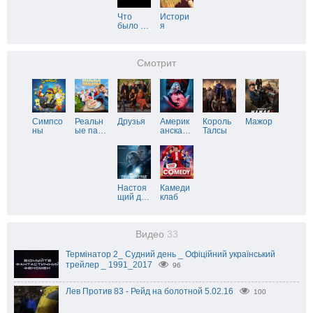
Что
Истори
было
…
я
Смотрит
Симпсо
Реальн
Друзья
Америк
Король
Мажор
ны
ые па
…
анска
…
Талсы
Настоя
Камеди
щий д
…
клаб
Видео
33
Термінатор 2_ Судний день _ Офіційний український
трейлер _ 1991_2017
96
Лев Против 83 - Рейд на болотной 5.02.16
100