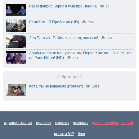
Разведопрос Борис Юлин про Ленина
36
СтопХам - Я Проблема (HD)
752
Лев Против - Поймал, заснял, наказал!
144
Арабы жестоко пошутили над Перис Хилтон! - A cruel joke
on Paris Hilton! (HD)
101
Избранное
1
Котэ, ты не вовремя! (Йогакот)
1691
администрация
правила
справка
реклама
для правообладателей
|
|
|
|
|
оплата VIP
блог
|