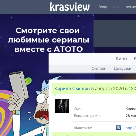
Вход
или
реги
Кино
Онлайн
Девушки
Кирилл Смолин
5 августа 2026 в 12:
Имя:
Кирил
День рождения:
28 ма
ВКонтакте:
http:/