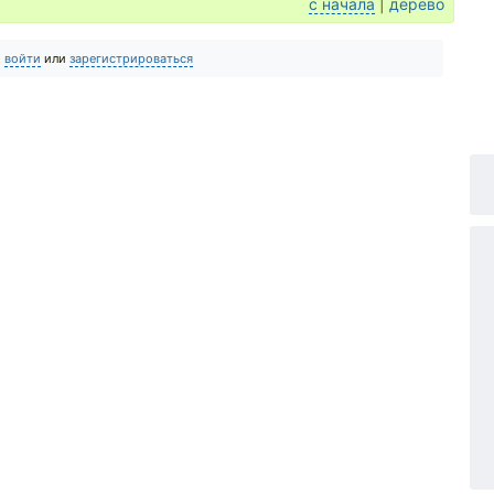
с начала
|
дерево
о
войти
или
зарегистрироваться