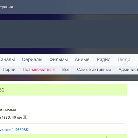
страция
Каналы
Сериалы
Фильмы
Аниме
Радио
Люди
Парни
Познакомиться!
Все
Самые активные
Админист
32
л Смолин
я 1986, 40 лет
/vk.com/id1660851