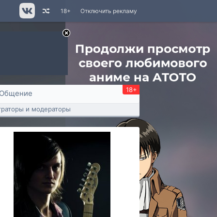
18+
Отключить рекламу
18+
Общение
раторы и модераторы