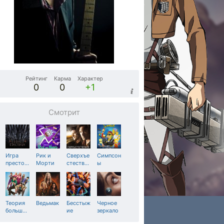
Рейтинг
Карма
Характер
0
0
+1
Смотрит
Игра
Рик и
Сверхъе
Симпсон
престо
…
Морти
стеств
…
ы
Теория
Ведьмак
Бесстыж
Черное
больш
…
ие
зеркало