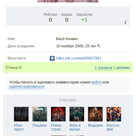
Рейтинг
Карма
Характер
0
0
+1
Имя:
Вася Конкин
День рождения:
10 ноября 2000, 25 лет
ВКонтакте:
https://vk.com/id400607981
Стена
0
с начала
|
дерево
Чтобы писать и оценивать комментарии нужно
войти
или
зарегистрироваться
Смотрит
Игра
Пацаны
Очень
Игра в
Ведьмак
Бессты
прест
…
стран
…
кальм
…
жие