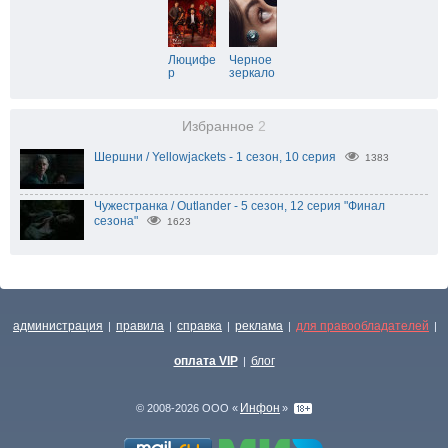
Люцифе
Черное
р
зеркало
Избранное
2
Шершни / Yellowjackets - 1 сезон, 10 серия
1383
Чужестранка / Outlander - 5 сезон, 12 серия "Финал
сезона"
1623
администрация
правила
справка
реклама
для правообладателей
|
|
|
|
|
оплата VIP
блог
|
Инфон
© 2008-2026 ООО «
»