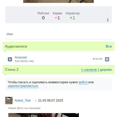
Рейтинг
Карма
Характер
0
−1
+1
Имя:
Аудиозаписи
Все
Aivarask
#
02:55
Sad (Sefon.me)
Стена
2
с начала
|
дерево
Чтобы писать и оценивать комментарии нужно
войти
или
зарегистрироваться
Neket_Tobi
21:45 08.07.2025
○
Новое фото на странице: