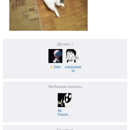
Друзья
2
★
Eiko
claraoswa
ld
Любимые каналы
Mr.
Freem
…