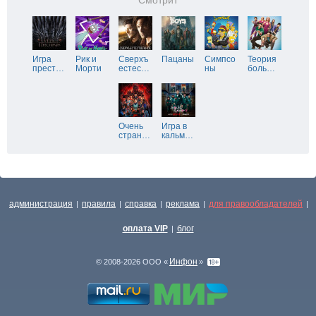
Смотрит
Игра
Рик и
Сверхъ
Пацаны
Симпсо
Теория
прест
…
Морти
естес
…
ны
боль
…
Очень
Игра в
стран
…
кальм
…
администрация
правила
справка
реклама
для правообладателей
|
|
|
|
|
оплата VIP
блог
|
Инфон
© 2008-2026 ООО «
»