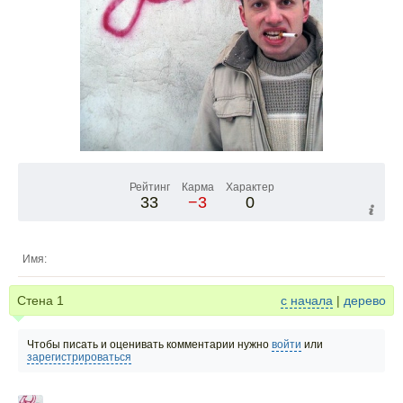
Рейтинг
Карма
Характер
33
−3
0
Имя:
Стена
1
с начала
|
дерево
Чтобы писать и оценивать комментарии нужно
войти
или
зарегистрироваться