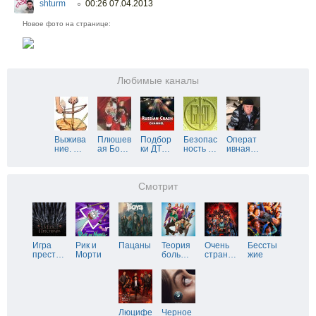
shturm
00:26 07.04.2013
○
Новое фото на странице:
Любимые каналы
Выжива
Плюшев
Подбор
Безопас
Операт
ние.
…
ая Бо
…
ки ДТ
…
ность
…
ивная
…
Смотрит
Игра
Рик и
Пацаны
Теория
Очень
Бессты
прест
…
Морти
боль
…
стран
…
жие
Люцифе
Черное