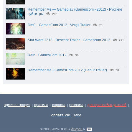
Remember Me — Gameplay (Gamescom - 2012) - Русские
субтитры
285
DmC - GamesCom 2012 - Vergil Trailer
75
Star Wars 1313 - Descent Trailer - Gamescom 2012
291
Rain - GamesCom 2012
36
Remember Me - GamesCom 2012 (Debut Trailer)
58
администрация
правила
справка
реклама
для правообладателей
|
|
|
|
|
оплата VIP
блог
|
Инфон
© 2008-2026 ООО «
»