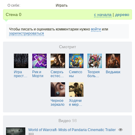
О себе:
Играть
Стена
0
с начала
|
дерево
Чтобы писать и оценивать комментарии нужно
войти
или
зарегистрироваться
Смотрит
Игра
Рик и
Сверхъ
Симпсо
Теория
Ведьмак
прест
…
Морти
естес
…
ны
боль
…
Черное
Ходячи
зеркало
е мер
…
Видео
98
World of Warcraft- Mists of Pandaria Cinematic Trailer
303