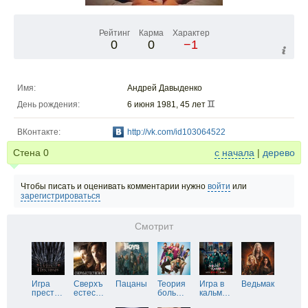
Рейтинг
Карма
Характер
0
0
−1
Имя:
Андрей Давыденко
День рождения:
6 июня 1981, 45 лет
ВКонтакте:
http://vk.com/id103064522
Стена
0
с начала
|
дерево
Чтобы писать и оценивать комментарии нужно
войти
или
зарегистрироваться
Смотрит
Игра
Сверхъ
Пацаны
Теория
Игра в
Ведьмак
прест
…
естес
…
боль
…
кальм
…