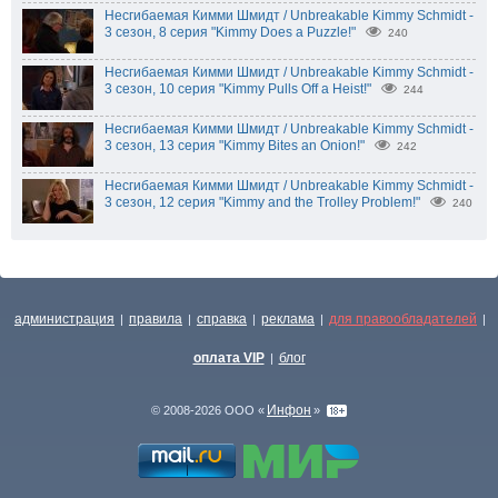
Несгибаемая Кимми Шмидт / Unbreakable Kimmy Schmidt -
3 сезон, 8 серия "Kimmy Does a Puzzle!"
240
Несгибаемая Кимми Шмидт / Unbreakable Kimmy Schmidt -
3 сезон, 10 серия "Kimmy Pulls Off a Heist!"
244
Несгибаемая Кимми Шмидт / Unbreakable Kimmy Schmidt -
3 сезон, 13 серия "Kimmy Bites an Onion!"
242
Несгибаемая Кимми Шмидт / Unbreakable Kimmy Schmidt -
3 сезон, 12 серия "Kimmy and the Trolley Problem!"
240
администрация
правила
справка
реклама
для правообладателей
|
|
|
|
|
оплата VIP
блог
|
Инфон
© 2008-2026 ООО «
»