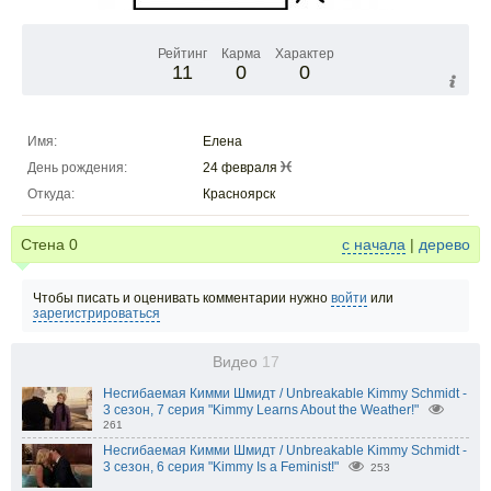
Рейтинг
Карма
Характер
11
0
0
Имя:
Елена
День рождения:
24 февраля
Откуда:
Красноярск
Стена
0
с начала
|
дерево
Чтобы писать и оценивать комментарии нужно
войти
или
зарегистрироваться
Видео
17
Несгибаемая Кимми Шмидт / Unbreakable Kimmy Schmidt -
3 сезон, 7 серия "Kimmy Learns About the Weather!"
261
Несгибаемая Кимми Шмидт / Unbreakable Kimmy Schmidt -
3 сезон, 6 серия "Kimmy Is a Feminist!"
253