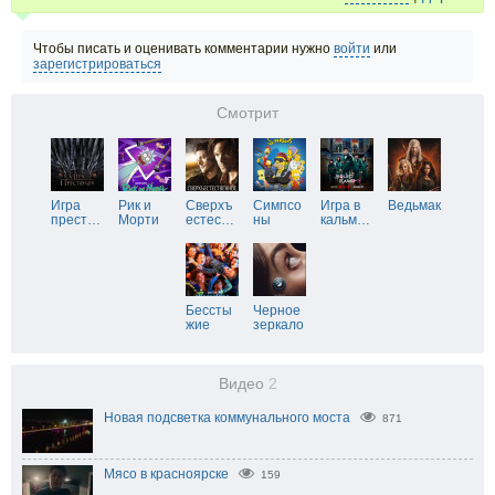
Чтобы писать и оценивать комментарии нужно
войти
или
зарегистрироваться
Смотрит
Игра
Рик и
Сверхъ
Симпсо
Игра в
Ведьмак
прест
…
Морти
естес
…
ны
кальм
…
Бессты
Черное
жие
зеркало
Видео
2
Новая подсветка коммунального моста
871
Мясо в красноярске
159