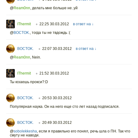
@
Ream0nn
, делать мне больше не..уй
IThermit
22:25 30.03.2012
в ответ на ↓
○
@
BOCTOK
., тогда ты не твдождь :(
BOCTOK.
22:07 30.03.2012
в ответ на ↓
○
@
Ream0nn
, Nein.
IThermit
21:52 30.03.2012
○
Ты юзаешь прокси?:D
BOCTOK.
20:53 30.03.2012
○
Популярная наука. Он на него еще сто лет назад подписался.
BOCTOK.
20:49 30.03.2012
○
@
sobolekkesha
, если я правильно его понял, речь шла о ПН. Так что
смуту не наводи.