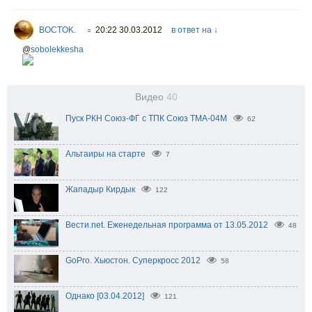
BOCTOK.
20:22 30.03.2012
в ответ на ↓
○
@
sobolekkesha
Видео
40
Пуск РКН Союз-ФГ с ТПК Союз ТМА-04М
62
Альтаиры на старте
7
Жападыр Кирдык
122
Вести.net. Еженедельная программа от 13.05.2012
48
GoPro. Хьюстон. Суперкросс 2012
58
Однако [03.04.2012]
121