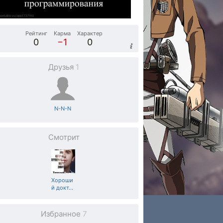
Рейтинг
Карма
Характер
0
−1
0
Друзья
1
N-N-N
Смотрит
Хороши
й докт
…
Избранное
7