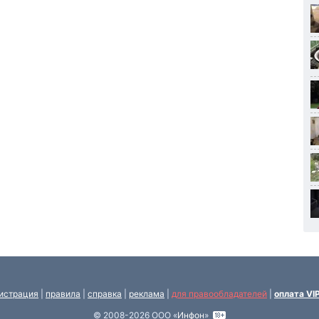
истрация
|
правила
|
справка
|
реклама
|
для правообладателей
|
оплата VI
© 2008-2026 ООО «
Инфон
»