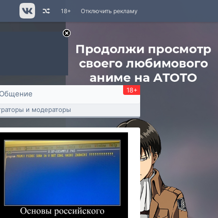
18+
Отключить рекламу
18+
Общение
раторы и модераторы