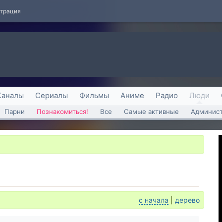
страция
Каналы
Сериалы
Фильмы
Аниме
Радио
Люди
Парни
Познакомиться!
Все
Самые активные
Админист
с начала
|
дерево