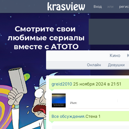
Вход
или
реги
Кино
Онлайн
Девушки
greid2010
25 ноября 2024 в 21:51
Имя:
Все обсуждения.
Стена
1