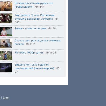
Легким движением руки стол
превращается
647
Как сделать Choco-Pie своими
руками в домашних условиях
645
Земля - планета-тюрьма
48
Станок для производства стеновых
блоков
232
Мотобур 1000р.сутки.
1508
Видео о контакте с другой
цивилизацией (полная версия)
27
P
|
блог